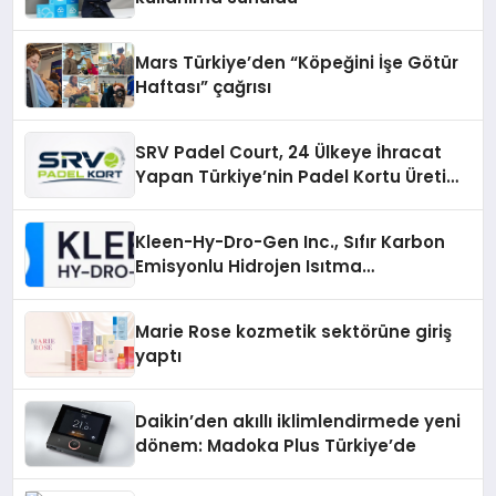
Mars Türkiye’den “Köpeğini İşe Götür
Haftası” çağrısı
SRV Padel Court, 24 Ülkeye İhracat
Yapan Türkiye’nin Padel Kortu Üretim
Gücü
Kleen-Hy-Dro-Gen Inc., Sıfır Karbon
Emisyonlu Hidrojen Isıtma
Teknolojisinde ISO ve TSSA
Düzenleyici Onaylarını Aldı
Marie Rose kozmetik sektörüne giriş
yaptı
Daikin’den akıllı iklimlendirmede yeni
dönem: Madoka Plus Türkiye’de