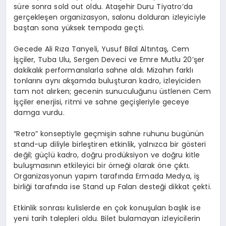
süre sonra sold out oldu. Ataşehir Duru Tiyatro’da
gerçekleşen organizasyon, salonu dolduran izleyiciyle
baştan sona yüksek tempoda geçti.
Gecede Ali Rıza Tanyeli, Yusuf Bilal Altıntaş, Cem
İşçiler, Tuba Ulu, Sergen Deveci ve Emre Mutlu 20’şer
dakikalık performanslarla sahne aldı. Mizahın farklı
tonlarını aynı akşamda buluşturan kadro, izleyiciden
tam not alırken; gecenin sunuculuğunu üstlenen Cem
İşçiler enerjisi, ritmi ve sahne geçişleriyle geceye
damga vurdu.
“Retro” konseptiyle geçmişin sahne ruhunu bugünün
stand-up diliyle birleştiren etkinlik, yalnızca bir gösteri
değil; güçlü kadro, doğru prodüksiyon ve doğru kitle
buluşmasının etkileyici bir örneği olarak öne çıktı.
Organizasyonun yapım tarafında Ermada Medya, iş
birliği tarafında ise Stand up Falan desteği dikkat çekti.
Etkinlik sonrası kulislerde en çok konuşulan başlık ise
yeni tarih talepleri oldu. Bilet bulamayan izleyicilerin