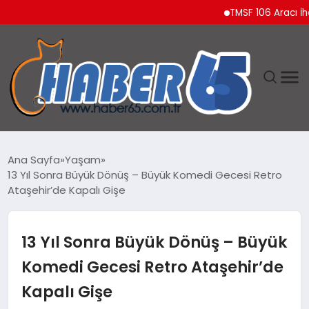
TMSF 106 Aracı İhaleyl
ANASAYFA
Ana Sayfa
Yaşam
13 Yıl Sonra Büyük Dönüş – Büyük Komedi Gecesi Retro
YAŞAM
Ataşehir’de Kapalı Gişe
TEKNOLOJI
13 Yıl Sonra Büyük Dönüş – Büyük
Komedi Gecesi Retro Ataşehir’de
Kapalı Gişe