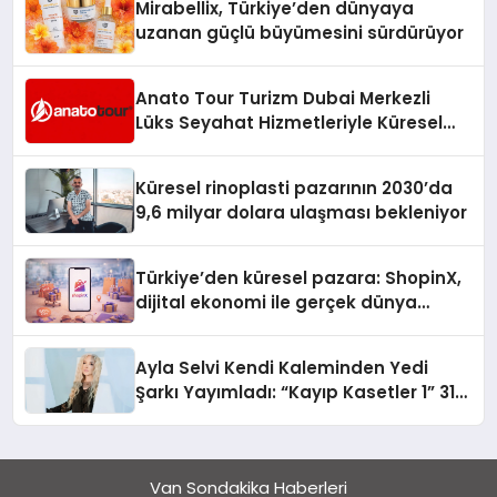
Mirabellix, Türkiye’den dünyaya
uzanan güçlü büyümesini sürdürüyor
Anato Tour Turizm Dubai Merkezli
Lüks Seyahat Hizmetleriyle Küresel
Turizmde Öne Çıkıyor
Küresel rinoplasti pazarının 2030’da
9,6 milyar dolara ulaşması bekleniyor
Türkiye’den küresel pazara: ShopinX,
dijital ekonomi ile gerçek dünya
alışverişini bir araya getirmeyi
hedefliyor
Ayla Selvi Kendi Kaleminden Yedi
Şarkı Yayımladı: “Kayıp Kasetler 1” 31
Temmuz’da Çıktı
Van Sondakika Haberleri