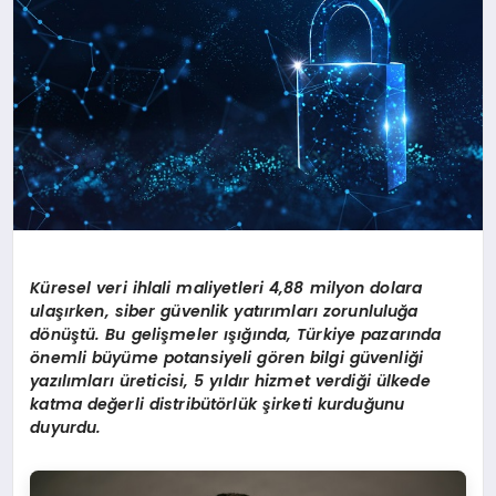
Küresel veri ihlali maliyetleri 4,88 milyon dolara
ulaşırken, siber güvenlik yatırımları zorunluluğ
a
d
ö
nüştü. Bu gelişmeler ışığında, Türkiye pazarında
ö
nemli büyüme potansiyeli g
ö
ren bilgi güvenliği
yazılımları üreticisi, 5 yıldır hizmet verdiği ülkede
katma değ
erli distrib
üt
ö
rlük şirketi kurduğunu
duyurdu.