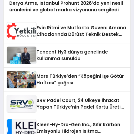
Derya Arms, İstanbul Prohunt 2026’da yeni nesil
ürünlerini ve global marka vizyonunu sergiledi
Evin Ritmi ve Mutfakta Güven: Amana
Cihazlarında Dürüst Teknik Destek
Deneyimi
Tencent Hy3 dünya genelinde
kullanıma sunuldu
Mars Türkiye’den “Köpeğini İşe Götür
Haftası” çağrısı
SRV Padel Court, 24 Ülkeye İhracat
Yapan Türkiye’nin Padel Kortu Üretim
Gücü
Kleen-Hy-Dro-Gen Inc., Sıfır Karbon
Emisyonlu Hidrojen Isıtma