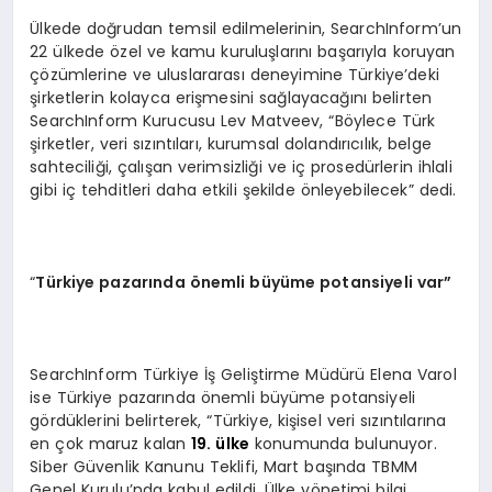
Ülkede doğrudan temsil edilmelerinin, SearchInform’un
22 ülkede özel ve kamu kuruluşlarını başarıyla koruyan
çözümlerine ve uluslararası deneyimine Türkiye’deki
şirketlerin kolayca erişmesini sağlayacağını belirten
SearchInform Kurucusu Lev Matveev, “Böylece Türk
şirketler, veri sızıntıları, kurumsal dolandırıcılık, belge
sahteciliği, çalışan verimsizliği ve iç prosedürlerin ihlali
gibi iç tehditleri daha etkili şekilde önleyebilecek” dedi.
“
Türkiye pazarında
ö
nemli büyüme potansiyeli var”
SearchInform Türkiye İş Geliştirme Müdürü Elena Varol
ise Türkiye pazarında önemli büyüme potansiyeli
gördüklerini belirterek, “Türkiye, kişisel veri sızıntılarına
en çok maruz kalan
19. ülke
konumunda bulunuyor.
Siber Güvenlik Kanunu Teklifi, Mart başında TBMM
Genel Kurulu’nda kabul edildi. Ülke yönetimi bilgi