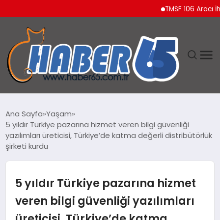
TMSF 106 Aracı İhaleyle
ANASAYFA
Ana Sayfa
Yaşam
5 yıldır Türkiye pazarına hizmet veren bilgi güvenliği
YAŞAM
yazılımları üreticisi, Türkiye’de katma değerli distribütörlük
şirketi kurdu
TEKNOLOJI
5 yıldır Türkiye pazarına hizmet
veren bilgi güvenliği yazılımları
üreticisi, Türkiye’de katma