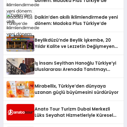
dönem: Madoka Plus Türkiye’de
Daikin’den akıllı iklimlendirmede yeni
dönem: Madoka Plus Türkiye’de
Beylikdüzü’nde Beylik İşkembe, 20
Yıldır Kalite ve Lezzetin Değişmeyen
Adresi
İş İnsanı Seyithan Hanoğlu Türkiye’yi
Uluslararası Arenada Tanıtmayı
Hedefliyor
Mirabellix, Türkiye’den dünyaya
uzanan güçlü büyümesini sürdürüyor
Anato Tour Turizm Dubai Merkezli
Lüks Seyahat Hizmetleriyle Küresel
Turizmde Öne Çıkıyor