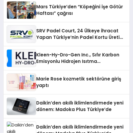
Mars Türkiye’den “Köpeğini İşe Götür
Haftası” çağrısı
SRV Padel Court, 24 Ülkeye İhracat
Yapan Türkiye’nin Padel Kortu Üretim
Gücü
Kleen-Hy-Dro-Gen Inc., Sıfır Karbon
Emisyonlu Hidrojen Isıtma
Teknolojisinde ISO ve TSSA
Düzenleyici Onaylarını Aldı
Marie Rose kozmetik sektörüne giriş
yaptı
Daikin’den akıllı iklimlendirmede yeni
dönem: Madoka Plus Türkiye’de
Daikin’den akıllı iklimlendirmede yeni