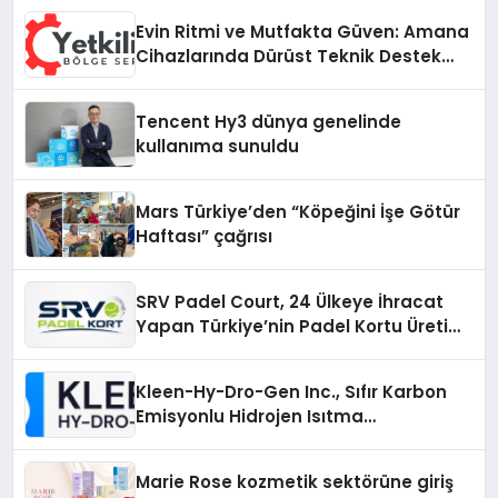
Evin Ritmi ve Mutfakta Güven: Amana
Cihazlarında Dürüst Teknik Destek
Deneyimi
Tencent Hy3 dünya genelinde
kullanıma sunuldu
Mars Türkiye’den “Köpeğini İşe Götür
Haftası” çağrısı
SRV Padel Court, 24 Ülkeye İhracat
Yapan Türkiye’nin Padel Kortu Üretim
Gücü
Kleen-Hy-Dro-Gen Inc., Sıfır Karbon
Emisyonlu Hidrojen Isıtma
Teknolojisinde ISO ve TSSA
Düzenleyici Onaylarını Aldı
Marie Rose kozmetik sektörüne giriş