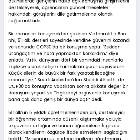
etkinliklerde gençlerin halka açık konuşma girişimlerini
destekleyerek, öğrencilerin güncel meseleler
hakkındaki görüşlerini dile getirmelerine olanak
sağlamaktadır.
Bir zamanlar konuşmaktan çekinen Vietnamlı Le Bao
Nhi, 51Talk dersleri sayesinde kendine güvenini kazandı
ve sonunda COP30’da bir konuşma yaptı. “Eskiden
utangaçtım ve hata yapmaktan korkardım,” diye
anlattı. “Artık, dünyanın dört bir yanındaki insanlarla
İngilizce olarak iletişim kurmaktan gurur duyuyorum.
Küçük ellerin de büyük bir fark yaratabileceğine
inanmalıyız.” Suudi Arabistan’dan Sheddi Alharthi de
COP30’da konuşma yaptıktan sonra dikkate değer bir
dönüşüm yaşadı ve “İngilizceyi özgüvenle konuşmak
bana çok daha geniş bir dünya açtı” dedi.
51Talk’un 5 yıldızlı öğretmenlerinden biri, destekleyici
bir öğrenme ortamında düzenli alıştırmalar yoluyla
özgüvenin arttığını ve bunun öğrencilerin İngilizce
olarak kendilerini özgürce ifade etmelerini sağladığını
belirtti. “Misyonumuz, sadece İngilizce öğretmenin