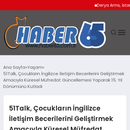
Derya Arms, İstanbul Pr
ANASAYFA
Ana Sayfa
Yaşam
51Talk, Çocukların İngilizce İletişim Becerilerini Geliştirmek
YAŞAM
Amacıyla Küresel Müfredat Güncellemesi Yaparak 15. Yıl
Dönümünü Kutladı
TEKNOLOJI
51Talk, Çocukların İngilizce
İletişim Becerilerini Geliştirmek
Amacıyla Küresel Müfredat