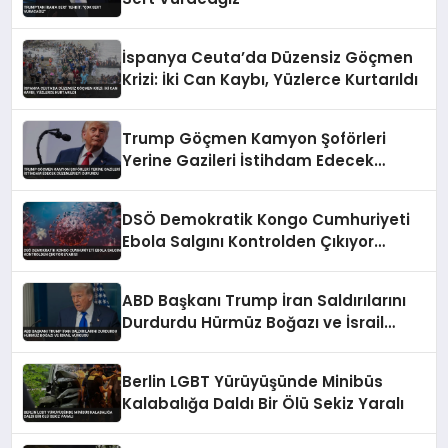
İspanya Ceuta’da Düzensiz Göçmen
Krizi: İki Can Kaybı, Yüzlerce Kurtarıldı
Trump Göçmen Kamyon Şoförleri
Yerine Gazileri İstihdam Edecek
Düzenlemeyi Duyurdu
DSÖ Demokratik Kongo Cumhuriyeti
Ebola Salgını Kontrolden Çıkıyor
Uyarısı
ABD Başkanı Trump İran Saldırılarını
Durdurdu Hürmüz Boğazı ve İsrail
Vurgusu
Berlin LGBT Yürüyüşünde Minibüs
Kalabalığa Daldı Bir Ölü Sekiz Yaralı