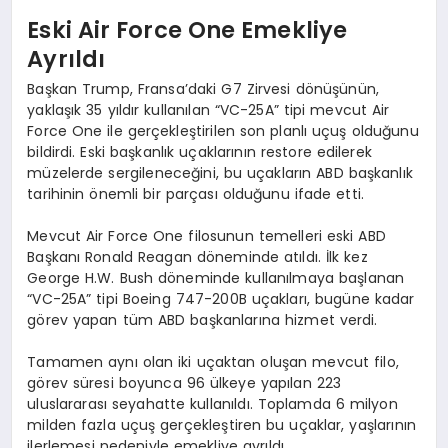
Eski Air Force One Emekliye
Ayrıldı
Başkan Trump, Fransa’daki G7 Zirvesi dönüşünün,
yaklaşık 35 yıldır kullanılan “VC-25A” tipi mevcut Air
Force One ile gerçekleştirilen son planlı uçuş olduğunu
bildirdi. Eski başkanlık uçaklarının restore edilerek
müzelerde sergileneceğini, bu uçakların ABD başkanlık
tarihinin önemli bir parçası olduğunu ifade etti.
Mevcut Air Force One filosunun temelleri eski ABD
Başkanı Ronald Reagan döneminde atıldı. İlk kez
George H.W. Bush döneminde kullanılmaya başlanan
“VC-25A” tipi Boeing 747-200B uçakları, bugüne kadar
görev yapan tüm ABD başkanlarına hizmet verdi.
Tamamen aynı olan iki uçaktan oluşan mevcut filo,
görev süresi boyunca 96 ülkeye yapılan 223
uluslararası seyahatte kullanıldı. Toplamda 6 milyon
milden fazla uçuş gerçekleştiren bu uçaklar, yaşlarının
ilerlemesi nedeniyle emekliye ayrıldı.