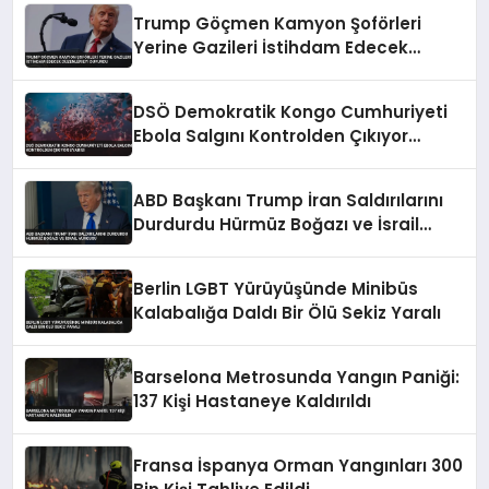
Trump Göçmen Kamyon Şoförleri
Yerine Gazileri İstihdam Edecek
Düzenlemeyi Duyurdu
DSÖ Demokratik Kongo Cumhuriyeti
Ebola Salgını Kontrolden Çıkıyor
Uyarısı
ABD Başkanı Trump İran Saldırılarını
Durdurdu Hürmüz Boğazı ve İsrail
Vurgusu
Berlin LGBT Yürüyüşünde Minibüs
Kalabalığa Daldı Bir Ölü Sekiz Yaralı
Barselona Metrosunda Yangın Paniği:
137 Kişi Hastaneye Kaldırıldı
Fransa İspanya Orman Yangınları 300