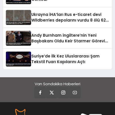
Ukrayna İHA’ları Rus e-ticaret devi
Wildberries depolarını vurdu 8 ölü 62
yaralı
Andy Burnham İngiltere’nin Yeni
Başbakanı Oldu Keir Starmer Görevini
Bıraktı
Suriye’de İlk Kez Uluslararası Şam
Tekstil Fuarı Kapılarını Açtı
Van Sondakika Haberleri