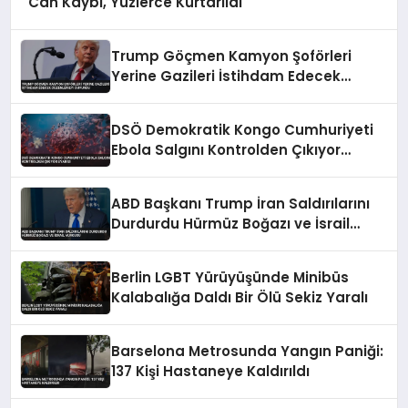
Can Kaybı, Yüzlerce Kurtarıldı
Trump Göçmen Kamyon Şoförleri
Yerine Gazileri İstihdam Edecek
Düzenlemeyi Duyurdu
DSÖ Demokratik Kongo Cumhuriyeti
Ebola Salgını Kontrolden Çıkıyor
Uyarısı
ABD Başkanı Trump İran Saldırılarını
Durdurdu Hürmüz Boğazı ve İsrail
Vurgusu
Berlin LGBT Yürüyüşünde Minibüs
Kalabalığa Daldı Bir Ölü Sekiz Yaralı
Barselona Metrosunda Yangın Paniği:
137 Kişi Hastaneye Kaldırıldı