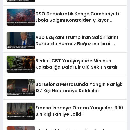
Düzenlemeyi Duyurdu
DSÖ Demokratik Kongo Cumhuriyeti
Ebola Salgını Kontrolden Çıkıyor
Uyarısı
ABD Başkanı Trump İran Saldırılarını
Durdurdu Hürmüz Boğazı ve İsrail
Vurgusu
Berlin LGBT Yürüyüşünde Minibüs
Kalabalığa Daldı Bir Ölü Sekiz Yaralı
Barselona Metrosunda Yangın Paniği:
137 Kişi Hastaneye Kaldırıldı
Fransa İspanya Orman Yangınları 300
Bin Kişi Tahliye Edildi