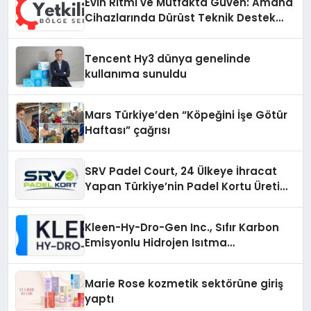
Evin Ritmi ve Mutfakta Güven: Amana
Cihazlarında Dürüst Teknik Destek
Deneyimi
Tencent Hy3 dünya genelinde
kullanıma sunuldu
Mars Türkiye’den “Köpeğini İşe Götür
Haftası” çağrısı
SRV Padel Court, 24 Ülkeye İhracat
Yapan Türkiye’nin Padel Kortu Üretim
Gücü
Kleen-Hy-Dro-Gen Inc., Sıfır Karbon
Emisyonlu Hidrojen Isıtma
Teknolojisinde ISO ve TSSA
Düzenleyici Onaylarını Aldı
Marie Rose kozmetik sektörüne giriş
yaptı