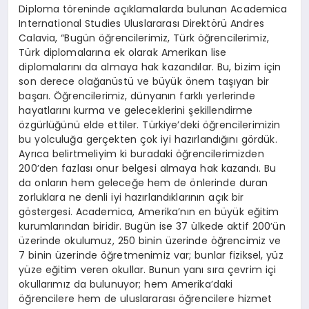
Diploma töreninde açıklamalarda bulunan Academica
International Studies Uluslararası Direktörü Andres
Calavia, “Bugün öğrencilerimiz, Türk öğrencilerimiz,
Türk diplomalarına ek olarak Amerikan lise
diplomalarını da almaya hak kazandılar. Bu, bizim için
son derece olağanüstü ve büyük önem taşıyan bir
başarı. Öğrencilerimiz, dünyanın farklı yerlerinde
hayatlarını kurma ve geleceklerini şekillendirme
özgürlüğünü elde ettiler. Türkiye’deki öğrencilerimizin
bu yolculuğa gerçekten çok iyi hazırlandığını gördük.
Ayrıca belirtmeliyim ki buradaki öğrencilerimizden
200’den fazlası onur belgesi almaya hak kazandı. Bu
da onların hem geleceğe hem de önlerinde duran
zorluklara ne denli iyi hazırlandıklarının açık bir
göstergesi. Academica, Amerika’nın en büyük eğitim
kurumlarından biridir. Bugün ise 37 ülkede aktif 200’ün
üzerinde okulumuz, 250 binin üzerinde öğrencimiz ve
7 binin üzerinde öğretmenimiz var; bunlar fiziksel, yüz
yüze eğitim veren okullar. Bunun yanı sıra çevrim içi
okullarımız da bulunuyor; hem Amerika’daki
öğrencilere hem de uluslararası öğrencilere hizmet