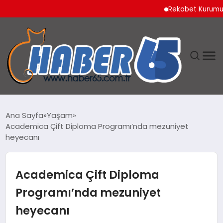
Rekabet Kurumu Burun Sp
ANASAYFA
Ana Sayfa
Yaşam
Academica Çift Diploma Programı’nda mezuniyet
YAŞAM
heyecanı
TEKNOLOJI
Academica Çift Diploma
Programı’nda mezuniyet
heyecanı