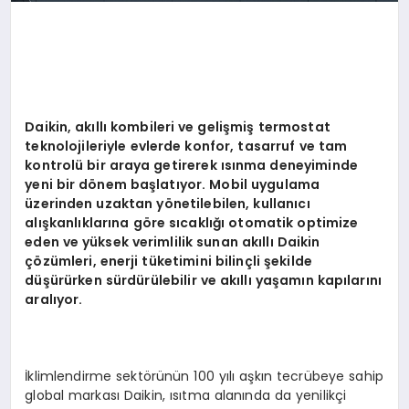
Daikin, akıllı kombileri ve gelişmiş termostat
teknolojileriyle evlerde konfor, tasarruf ve tam
kontrolü bir araya getirerek ısınma deneyiminde
yeni bir d
ö
nem başlatıyor. Mobil uygulama
üzerinden uzaktan y
ö
netilebilen, kullanıcı
alışkanlıklarına g
ö
re sıcaklığı otomatik optimize
eden ve yüksek verimlilik sunan akıllı Daikin
çözümleri, enerji tüketimini bilinçli şekilde
düşürürken sürdürülebilir ve akıllı yaşamın kapılarını
aralıyor.
İklimlendirme sektörünün 100 yılı aşkın tecrübeye sahip
global markası Daikin, ısıtma alanında da yenilikçi