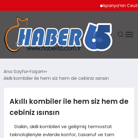
İspanya’nın Ceuta Sını
ANASAYFA
Ana Sayfa
Yaşam
Akıllı kombiler ile hem siz hem de cebiniz ısınsın
YAŞAM
TEKNOLOJI
Akıllı kombiler ile hem siz hem de
cebiniz ısınsın
Daikin, akıllı kombileri ve gelişmiş termostat
teknolojileriyle evlerde konfor, tasarruf ve tam