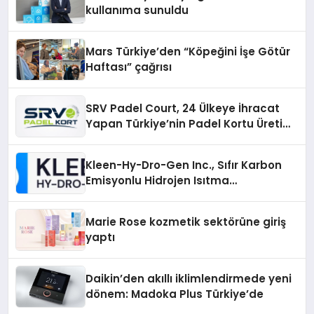
kullanıma sunuldu
Mars Türkiye’den “Köpeğini İşe Götür
Haftası” çağrısı
SRV Padel Court, 24 Ülkeye İhracat
Yapan Türkiye’nin Padel Kortu Üretim
Gücü
Kleen-Hy-Dro-Gen Inc., Sıfır Karbon
Emisyonlu Hidrojen Isıtma
Teknolojisinde ISO ve TSSA
Düzenleyici Onaylarını Aldı
Marie Rose kozmetik sektörüne giriş
yaptı
Daikin’den akıllı iklimlendirmede yeni
dönem: Madoka Plus Türkiye’de