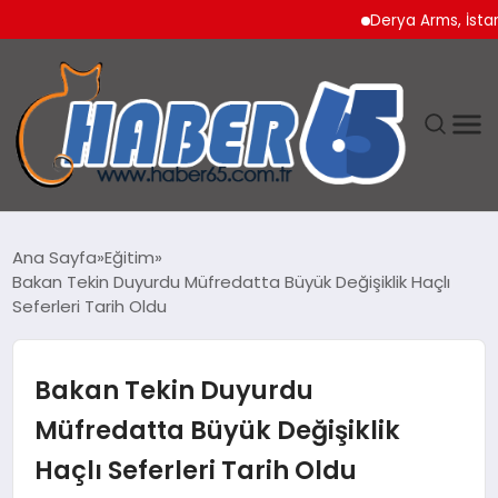
Derya Arms, İstanbul P
ANASAYFA
Ana Sayfa
Eğitim
Bakan Tekin Duyurdu Müfredatta Büyük Değişiklik Haçlı
YAŞAM
Seferleri Tarih Oldu
TEKNOLOJI
Bakan Tekin Duyurdu
Müfredatta Büyük Değişiklik
Haçlı Seferleri Tarih Oldu