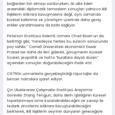
bağlardan biri olmayı sürdürürken, iki ülke lideri
arasındaki diplomatik temasların sonuçları yalnızca ikili
ilişkilerin istikrara kavuşmasına değil, aynı zamanda
küresel kalkınma ve yönetişim üzerinde daha geniş
etkiler yaratılmasına da katkı sağlıyor.
Peterson Enstitüsü Kıdemli Uzmanı Chad Bown’un da
belirttiği gibi, “neredeyse herkes bu sürecin sonucunda
pay sahibi.” Cornell Üniversitesi ekonomisti Eswar
Prasad ise daha da ileri giderek, görüşmenin küresel
ticaret, jeopolitik ve hatta “kurallara dayalı düzen”
açısından sonuçlar doğurabileceğini ifade etti.
CGTN’in uzmanlarla gerçekleştirdiği röportajlar da
benzer noktalara işaret ediyor.
Çin Uluslararası Çalışmalar Enstitüsü Araştırma
Görevlisi Zhang Tengjun, daha derin işbirliğinin küresel
toparlanmaya ivme kazandırabileceğini ve sanayi ile
tedarik zincirlerini istikrara kavuşturabileceğini
belirterek, ikili ilişkilerin seyrinin dünyanın geleceğiyle