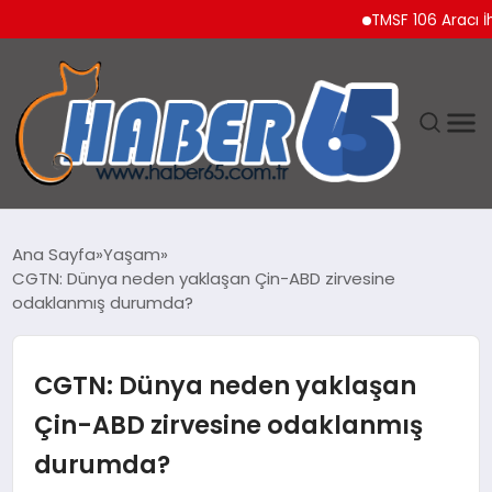
TMSF 106 Aracı İhaleyle 
ANASAYFA
Ana Sayfa
Yaşam
CGTN: Dünya neden yaklaşan Çin-ABD zirvesine
YAŞAM
odaklanmış durumda?
TEKNOLOJI
CGTN: Dünya neden yaklaşan
Çin-ABD zirvesine odaklanmış
durumda?