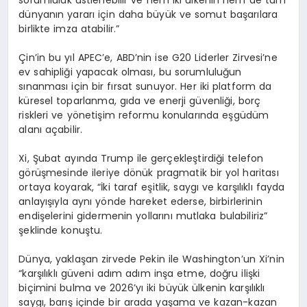
sorumluluk üstlenebilir ve hem iki ülkenin hem de tüm
dünyanın yararı için daha büyük ve somut başarılara
birlikte imza atabilir.”
Çin’in bu yıl APEC’e, ABD’nin ise G20 Liderler Zirvesi’ne
ev sahipliği yapacak olması, bu sorumluluğun
sınanması için bir fırsat sunuyor. Her iki platform da
küresel toparlanma, gıda ve enerji güvenliği, borç
riskleri ve yönetişim reformu konularında eşgüdüm
alanı açabilir.
Xi, Şubat ayında Trump ile gerçekleştirdiği telefon
görüşmesinde ileriye dönük pragmatik bir yol haritası
ortaya koyarak, “İki taraf eşitlik, saygı ve karşılıklı fayda
anlayışıyla aynı yönde hareket ederse, birbirlerinin
endişelerini gidermenin yollarını mutlaka bulabiliriz”
şeklinde konuştu.
Dünya, yaklaşan zirvede Pekin ile Washington’un Xi’nin
“karşılıklı güveni adım adım inşa etme, doğru ilişki
biçimini bulma ve 2026’yı iki büyük ülkenin karşılıklı
saygı, barış içinde bir arada yaşama ve kazan-kazan