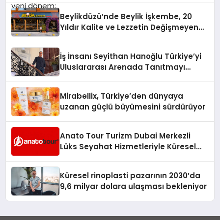
Beylikdüzü’nde Beylik İşkembe, 20
Yıldır Kalite ve Lezzetin Değişmeyen
Adresi
İş İnsanı Seyithan Hanoğlu Türkiye’yi
Uluslararası Arenada Tanıtmayı
Hedefliyor
Mirabellix, Türkiye’den dünyaya
uzanan güçlü büyümesini sürdürüyor
Anato Tour Turizm Dubai Merkezli
Lüks Seyahat Hizmetleriyle Küresel
Turizmde Öne Çıkıyor
Küresel rinoplasti pazarının 2030’da
9,6 milyar dolara ulaşması bekleniyor