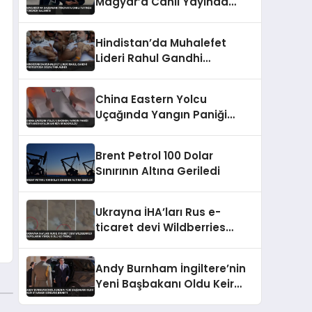
Magyar’a Canlı Yayında
Tükürük Saldırısı
Hindistan’da Muhalefet
Lideri Rahul Gandhi
Protestoda Gözaltına Alındı
China Eastern Yolcu
Uçağında Yangın Paniği
Guiyang Havalimanı’nda
Söndürüldü
Brent Petrol 100 Dolar
Sınırının Altına Geriledi
Ukrayna İHA’ları Rus e-
ticaret devi Wildberries
depolarını vurdu 8 ölü 62
yaralı
Andy Burnham İngiltere’nin
Yeni Başbakanı Oldu Keir
Starmer Görevini Bıraktı