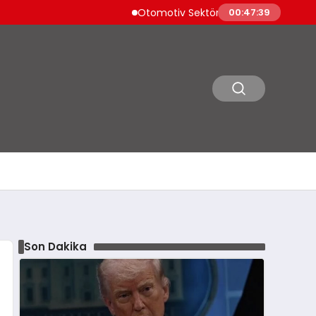
Otomotiv Sektörü Temmuz İhracatında Zirv
00:47:40
Son Dakika