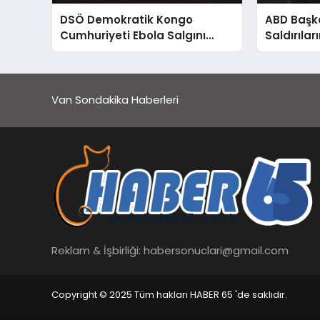
DSÖ Demokratik Kongo
ABD Başk
Cumhuriyeti Ebola Salgını
Saldırıla
Kontrolden Çıkıyor Uyarısı
Boğazı ve
Van Sondakika Haberleri
Reklam & İşbirliği:
habersonuclari@gmail.com
Copyright © 2025 Tüm hakları HABER 65 'de saklıdır.