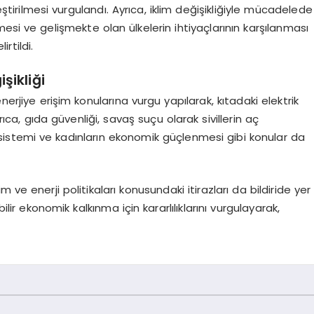
tirilmesi vurgulandı. Ayrıca, iklim değişikliğiyle mücadelede
esi ve gelişmekte olan ülkelerin ihtiyaçlarının karşılanması
irtildi.
şikliği
nerjiye erişim konularına vurgu yapılarak, kıtadaki elektrik
rıca, gıda güvenliği, savaş suçu olarak sivillerin aç
s sistemi ve kadınların ekonomik güçlenmesi gibi konular da
 ve enerji politikaları konusundaki itirazları da bildiride yer
ilir ekonomik kalkınma için kararlılıklarını vurgulayarak,