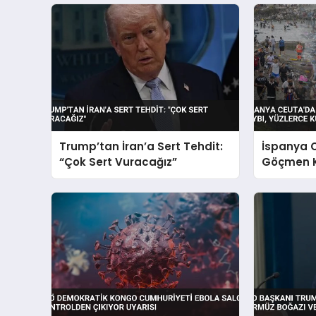
Trump’tan İran’a Sert Tehdit:
İspanya 
“Çok Sert Vuracağız”
Göçmen Kr
Yüzlerce K