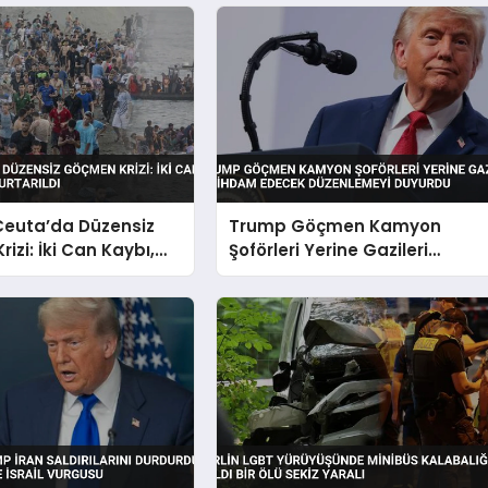
Ceuta’da Düzensiz
Trump Göçmen Kamyon
izi: İki Can Kaybı,
Şoförleri Yerine Gazileri
urtarıldı
İstihdam Edecek Düzenlemey
Duyurdu