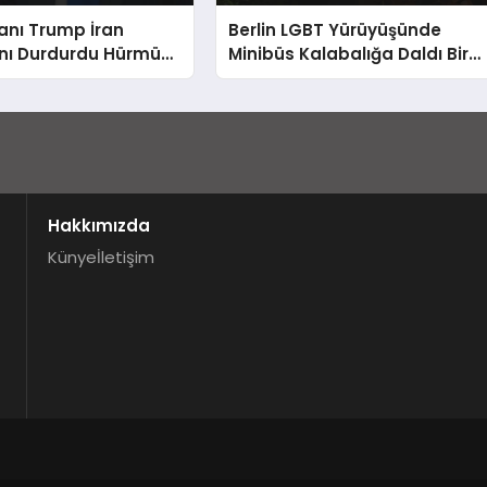
anı Trump İran
Berlin LGBT Yürüyüşünde
rını Durdurdu Hürmüz
Minibüs Kalabalığa Daldı Bir
 İsrail Vurgusu
Ölü Sekiz Yaralı
Hakkımızda
Künye
İletişim