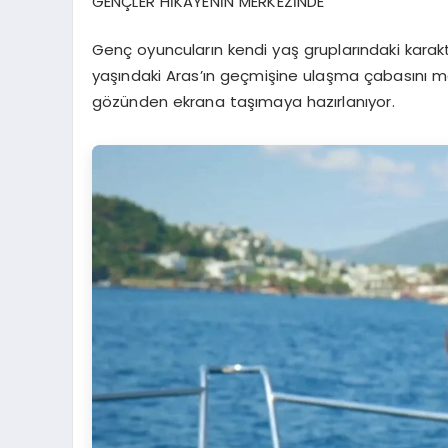
GENÇLER HİKÂYENİN MERKEZİNDE
Genç oyuncuların kendi yaş gruplarındaki karak
yaşındaki Aras’ın geçmişine ulaşma çabasını merk
gözünden ekrana taşımaya hazırlanıyor.