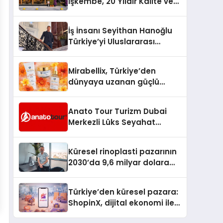
İşkembe, 20 Yıldır Kalite ve
Lezzetin Değişmeyen Adresi
İş İnsanı Seyithan Hanoğlu
Türkiye’yi Uluslararası
Arenada Tanıtmayı
Hedefliyor
Mirabellix, Türkiye’den
dünyaya uzanan güçlü
büyümesini sürdürüyor
Anato Tour Turizm Dubai
Merkezli Lüks Seyahat
Hizmetleriyle Küresel
Turizmde Öne Çıkıyor
Küresel rinoplasti pazarının
2030’da 9,6 milyar dolara
ulaşması bekleniyor
Türkiye’den küresel pazara:
ShopinX, dijital ekonomi ile
gerçek dünya alışverişini bir