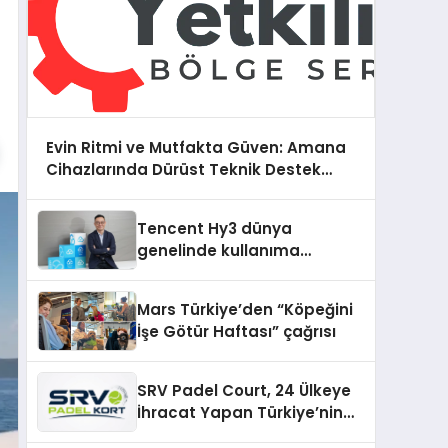
Evin Ritmi ve Mutfakta Güven: Amana
Cihazlarında Dürüst Teknik Destek
Deneyimi
Tencent Hy3 dünya
genelinde kullanıma
sunuldu
Mars Türkiye’den “Köpeğini
İşe Götür Haftası” çağrısı
SRV Padel Court, 24 Ülkeye
İhracat Yapan Türkiye’nin
Padel Kortu Üretim Gücü