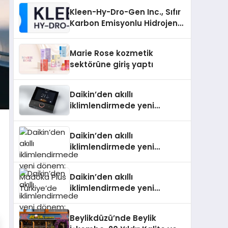
Kleen-Hy-Dro-Gen Inc., Sıfır
Karbon Emisyonlu Hidrojen
Isıtma Teknolojisinde ISO ve
TSSA Düzenleyici Onaylarını
Marie Rose kozmetik
Aldı
sektörüne giriş yaptı
Daikin’den akıllı
iklimlendirmede yeni
dönem: Madoka Plus
Türkiye’de
Daikin’den akıllı
iklimlendirmede yeni
dönem: Madoka Plus
Türkiye’de
Daikin’den akıllı
iklimlendirmede yeni
dönem: Madoka Plus
Türkiye’de
Beylikdüzü’nde Beylik