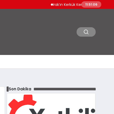
Irak’ın Kerkük Kentinde 12 Bin Ruhsatsız Silah Kayıt 
11:51:07
Son Dakika