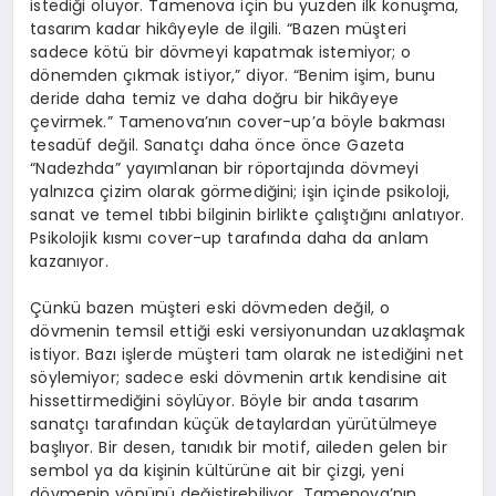
istediği oluyor. Tamenova için bu yüzden ilk konuşma,
tasarım kadar hikâyeyle de ilgili. “Bazen müşteri
sadece kötü bir dövmeyi kapatmak istemiyor; o
dönemden çıkmak istiyor,” diyor. “Benim işim, bunu
deride daha temiz ve daha doğru bir hikâyeye
çevirmek.” Tamenova’nın cover-up’a böyle bakması
tesadüf değil. Sanatçı daha önce önce Gazeta
“Nadezhda” yayımlanan bir röportajında dövmeyi
yalnızca çizim olarak görmediğini; işin içinde psikoloji,
sanat ve temel tıbbi bilginin birlikte çalıştığını anlatıyor.
Psikolojik kısmı cover-up tarafında daha da anlam
kazanıyor.
Çünkü bazen müşteri eski dövmeden değil, o
dövmenin temsil ettiği eski versiyonundan uzaklaşmak
istiyor. Bazı işlerde müşteri tam olarak ne istediğini net
söylemiyor; sadece eski dövmenin artık kendisine ait
hissettirmediğini söylüyor. Böyle bir anda tasarım
sanatçı tarafından küçük detaylardan yürütülmeye
başlıyor. Bir desen, tanıdık bir motif, aileden gelen bir
sembol ya da kişinin kültürüne ait bir çizgi, yeni
dövmenin yönünü değiştirebiliyor. Tamenova’nın