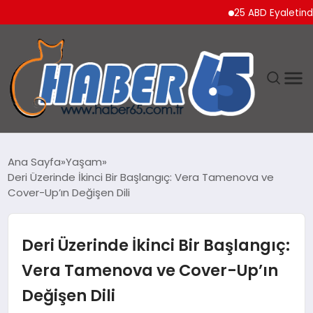
25 ABD Eyaletinden Tru
ANASAYFA
Ana Sayfa
Yaşam
Deri Üzerinde İkinci Bir Başlangıç: Vera Tamenova ve
YAŞAM
Cover-Up’ın Değişen Dili
TEKNOLOJI
Deri Üzerinde İkinci Bir Başlangıç:
Vera Tamenova ve Cover-Up’ın
Değişen Dili