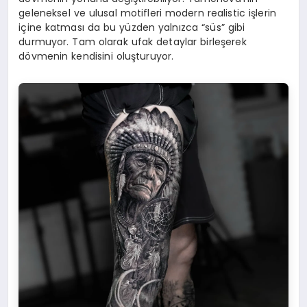
geleneksel ve ulusal motifleri modern realistic işlerin
içine katması da bu yüzden yalnızca “süs” gibi
durmuyor. Tam olarak ufak detaylar birleşerek
dövmenin kendisini oluşturuyor.