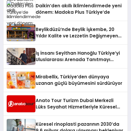
Daikin’den akıllı iklimlendirmede yeni
dönem: Madoka Plus Türkiye’de
Beylikdüzü’nde Beylik İşkembe, 20
Yıldır Kalite ve Lezzetin Değişmeyen
Adresi
İş İnsanı Seyithan Hanoğlu Türkiye’yi
Uluslararası Arenada Tanıtmayı
Hedefliyor
Mirabellix, Türkiye’den dünyaya
uzanan güçlü büyümesini sürdürüyor
Anato Tour Turizm Dubai Merkezli
Lüks Seyahat Hizmetleriyle Küresel
Turizmde Öne Çıkıyor
Küresel rinoplasti pazarının 2030’da
9,6 milyar dolara ulaşması bekleniyor