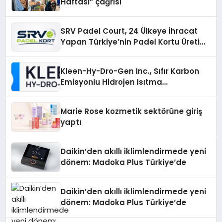
Haftası” çağrısı
SRV Padel Court, 24 Ülkeye İhracat
Yapan Türkiye’nin Padel Kortu Üretim
Gücü
Kleen-Hy-Dro-Gen Inc., Sıfır Karbon
Emisyonlu Hidrojen Isıtma
Teknolojisinde ISO ve TSSA
Düzenleyici Onaylarını Aldı
Marie Rose kozmetik sektörüne giriş
yaptı
Daikin’den akıllı iklimlendirmede yeni
dönem: Madoka Plus Türkiye’de
Daikin’den akıllı iklimlendirmede yeni
dönem: Madoka Plus Türkiye’de