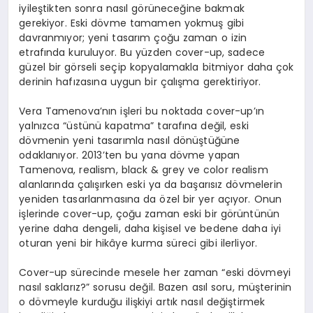
iyileştikten sonra nasıl görüneceğine bakmak
gerekiyor. Eski dövme tamamen yokmuş gibi
davranmıyor; yeni tasarım çoğu zaman o izin
etrafında kuruluyor. Bu yüzden cover-up, sadece
güzel bir görseli seçip kopyalamakla bitmiyor daha çok
derinin hafızasına uygun bir çalışma gerektiriyor.
Vera Tamenova’nın işleri bu noktada cover-up’ın
yalnızca “üstünü kapatma” tarafına değil, eski
dövmenin yeni tasarımla nasıl dönüştüğüne
odaklanıyor. 2013’ten bu yana dövme yapan
Tamenova, realism, black & grey ve color realism
alanlarında çalışırken eski ya da başarısız dövmelerin
yeniden tasarlanmasına da özel bir yer açıyor. Onun
işlerinde cover-up, çoğu zaman eski bir görüntünün
yerine daha dengeli, daha kişisel ve bedene daha iyi
oturan yeni bir hikâye kurma süreci gibi ilerliyor.
Cover-up sürecinde mesele her zaman “eski dövmeyi
nasıl saklarız?” sorusu değil. Bazen asıl soru, müşterinin
o dövmeyle kurduğu ilişkiyi artık nasıl değiştirmek