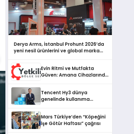
Derya Arms, İstanbul Prohunt 2026’da
yeni nesil ürünlerini ve global marka
vizyonunu sergiledi
Evin Ritmi ve Mutfakta
Güven: Amana Cihazlarında
Dürüst Teknik Destek
Deneyimi
Tencent Hy3 dünya
genelinde kullanıma
sunuldu
Mars Türkiye’den “Köpeğini
İşe Götür Haftası” çağrısı