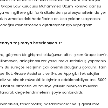
eyen Grape Law Kurucusu Muhammed Üzüm, konuya dair şu
a ve İngiltere gibi farklı ülkelerden profesyonellerin de yer
rimizin Amerika’daki hedeflerine en kısa yoldan ulaşmasını
n odağını kaybetmeden dijitalleşmek için yaptığımız
renaya taşımaya hazı
rlan
ıyoruz”
ıra, göçmen bir girişimci olduğunun altını çizen Grape Law’ın
ilinmeyen, anlaşılması zor yasal mevzuatlarla iş yapmanın
 Bu süreçte iletişimin çok önemli olduğunu gördüm. Tam
ape Bot, Grape Assistant ve Grape App gibi teknolojiler
naliz ve birebir müvekkil iletişimine odaklanabiliyor. Inc. 5000
 kaliteli hizmetin ve tavsiye yoluyla büyüyen müvekkil
ullanarak değerlendirmelerini şöyle sonlandırdı:
mühendisleri, tasarımcılar, pazarlamacılar ve iş geliştirme