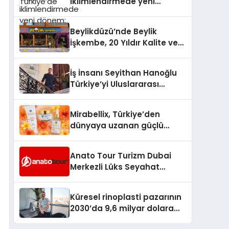
iklimlendirmede yeni
dönem: Madoka Plus
Türkiye’de
Beylikdüzü’nde Beylik
İşkembe, 20 Yıldır Kalite ve
Lezzetin Değişmeyen Adresi
İş İnsanı Seyithan Hanoğlu
Türkiye’yi Uluslararası
Arenada Tanıtmayı
Hedefliyor
Mirabellix, Türkiye’den
dünyaya uzanan güçlü
büyümesini sürdürüyor
Anato Tour Turizm Dubai
Merkezli Lüks Seyahat
Hizmetleriyle Küresel
Turizmde Öne Çıkıyor
Küresel rinoplasti pazarının
2030’da 9,6 milyar dolara
ulaşması bekleniyor