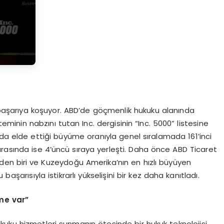
 başarıya koşuyor. ABD’de göçmenlik hukuku alanında
eminin nabzını tutan Inc. dergisinin “Inc. 5000” listesine
yılda elde ettiği büyüme oranıyla genel sıralamada 161’inci
arasında ise 4’üncü sıraya yerleşti. Daha önce ABD Ticaret
nden biri ve Kuzeydoğu Amerika’nın en hızlı büyüyen
başarısıyla istikrarlı yükselişini bir kez daha kanıtladı.
me var
”
kuku hizmetleri sunmanın ötesinde bir hukuk teknolojisi