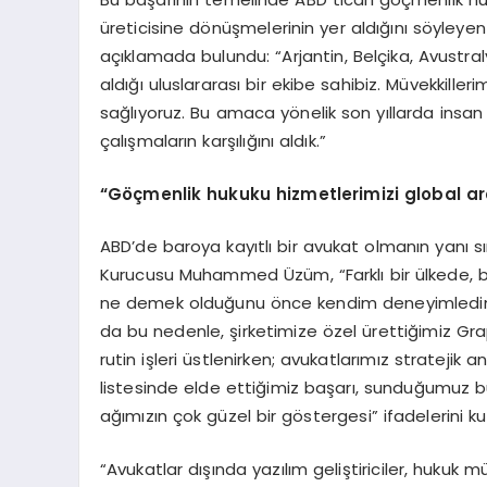
üreticisine dönüşmelerinin yer aldığını söyl
açıklamada bulundu: “Arjantin, Belçika, Avustraly
aldığı uluslararası bir ekibe sahibiz. Müvekkille
sağlıyoruz. Bu amaca yönelik son yıllarda insa
çalışmaların karşılığını aldık.”
“
Göçmenlik hukuku hizmetlerimizi global a
ABD’de baroya kayıtlı bir avukat olmanın yanı s
Kurucusu Muhammed Üzüm, “Farklı bir ülkede, b
ne demek olduğunu önce kendim deneyimledim.
da bu nedenle, şirketimize özel ürettiğimiz Gr
rutin işleri üstlenirken; avukatlarımız stratejik a
listesinde elde ettiğimiz başarı, sunduğumuz bu
ağımızın çok güzel bir göstergesi” ifadelerini k
“Avukatlar dışında yazılım geliştiriciler, hukuk 