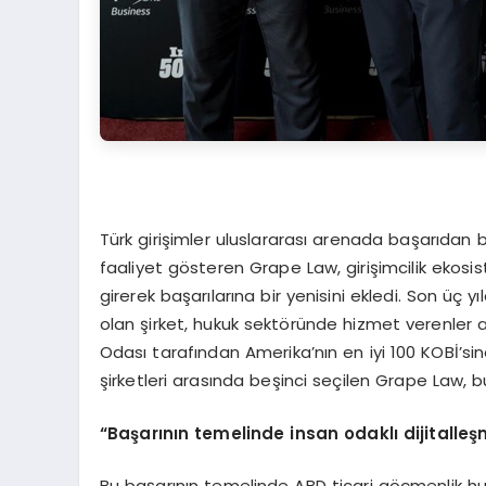
Türk girişimler uluslararası arenada başarıdan
faaliyet gösteren Grape Law, girişimcilik ekosist
girerek başarılarına bir yenisini ekledi. Son üç 
olan şirket, hukuk sektöründe hizmet verenler 
Odası tarafından Amerika’nın en iyi 100 KOBİ’si
şirketleri arasında beşinci seçilen Grape Law, bu 
“
Başarının temelinde insan odaklı dijitalleş
Bu başarının temelinde ABD ticari göçmenlik hu