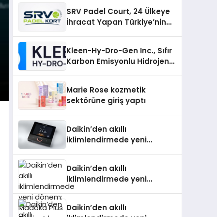
SRV Padel Court, 24 Ülkeye
İhracat Yapan Türkiye’nin
Padel Kortu Üretim Gücü
Kleen-Hy-Dro-Gen Inc., Sıfır
Karbon Emisyonlu Hidrojen
Isıtma Teknolojisinde ISO ve
TSSA Düzenleyici Onaylarını
Marie Rose kozmetik
Aldı
sektörüne giriş yaptı
Daikin’den akıllı
iklimlendirmede yeni
dönem: Madoka Plus
Türkiye’de
Daikin’den akıllı
iklimlendirmede yeni
dönem: Madoka Plus
Türkiye’de
Daikin’den akıllı