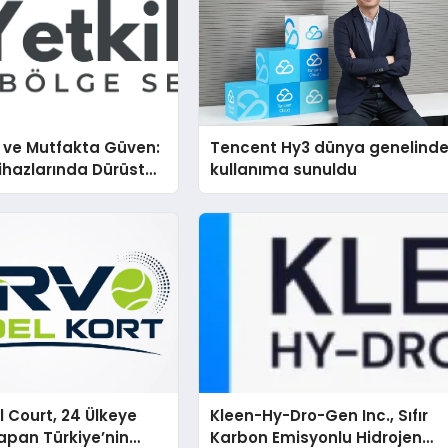
i ve Mutfakta Güven:
Tencent Hy3 dünya genelind
hazlarında Dürüst
kullanıma sunuldu
estek Deneyimi
 Court, 24 Ülkeye
Kleen-Hy-Dro-Gen Inc., Sıfır
apan Türkiye’nin
Karbon Emisyonlu Hidrojen