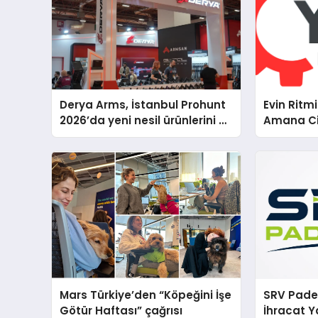
Derya Arms, İstanbul Prohunt
Evin Ritm
2026’da yeni nesil ürünlerini ve
Amana Ci
global marka vizyonunu
Teknik D
sergiledi
Mars Türkiye’den “Köpeğini İşe
SRV Padel
Götür Haftası” çağrısı
İhracat Y