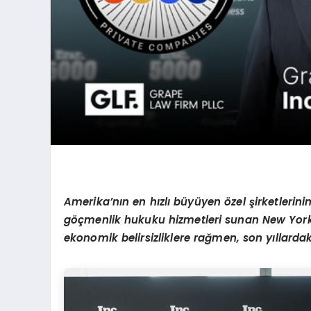
Amerika
’
nı
n en h
ızlı büyüyen
ö
zel şirketlerini
göçmenlik hukuku hizmetleri sunan New York 
ekonomik belirsizliklere rağmen, son yıllardaki 