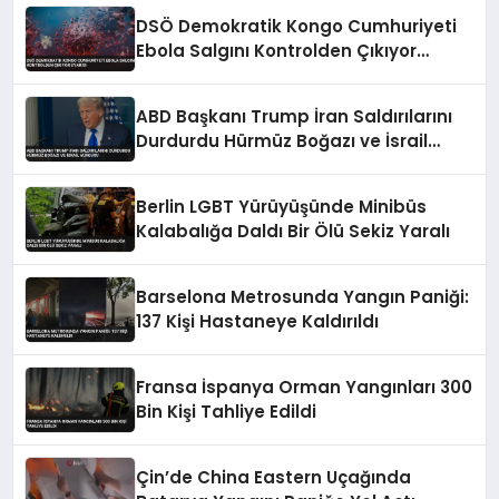
DSÖ Demokratik Kongo Cumhuriyeti
Ebola Salgını Kontrolden Çıkıyor
Uyarısı
ABD Başkanı Trump İran Saldırılarını
Durdurdu Hürmüz Boğazı ve İsrail
Vurgusu
Berlin LGBT Yürüyüşünde Minibüs
Kalabalığa Daldı Bir Ölü Sekiz Yaralı
Barselona Metrosunda Yangın Paniği:
137 Kişi Hastaneye Kaldırıldı
Fransa İspanya Orman Yangınları 300
Bin Kişi Tahliye Edildi
Çin’de China Eastern Uçağında