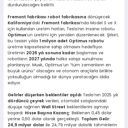
durdurulacağını belirtti.
Fremont fabrikası
robot fabrikasına
dönüşecek
Kaliforniya
‘daki
Fremont fabrikası
‘nda Model S ve X
için kullanılan üretim hatları, Tesla’nın insansı robotu
Optimus
‘un üretimi için yeniden düzenlenecek. Şirket,
bu tesisin yılda
1 milyon adet Optimus robotu
üretme kapasitesine sahip olmasını hedefliyor.
Üretimin
2026 yılı sonuna kadar
başlaması ve
robotların
2027 yılında
halka satışa sunulması
planlanıyor. Musk, Optimus’un “tüm zamanların en
büyük ürünü” olacağını ve otonom araçlarla birlikte
yoksulluğun olmadığı bir dünya yaratacağını iddia
ediyor.
Gelirler düşerken beklentiler aşıldı
Tesla’nın 2025 yılı
dördüncü çeyrek
verileri, otomobil satışlarındaki
düşüşe rağmen
Wall Street
beklentilerini aşmayı
başardı:
Hisse Başına Kazanç:
Beklenen 0,45 dolar
yerine 0,50 dolar olarak gerçekleşti.
Toplam Gelir:
24,9 milyar dolar
ile 24,79 milyar dolarlık tahminlerin