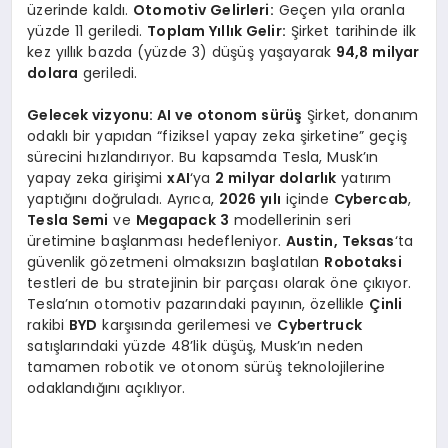
üzerinde kaldı.
Otomotiv Gelirleri:
Geçen yıla oranla
yüzde 11 geriledi.
Toplam Yıllık Gelir:
Şirket tarihinde ilk
kez yıllık bazda (yüzde 3) düşüş yaşayarak
94,8 milyar
dolara
geriledi.
Gelecek vizyonu: AI ve otonom sürüş
Şirket, donanım
odaklı bir yapıdan “fiziksel yapay zeka şirketine” geçiş
sürecini hızlandırıyor. Bu kapsamda Tesla, Musk’ın
yapay zeka girişimi
xAI
‘ya
2 milyar dolarlık
yatırım
yaptığını doğruladı. Ayrıca,
2026 yılı
içinde
Cybercab
,
Tesla Semi
ve
Megapack 3
modellerinin seri
üretimine başlanması hedefleniyor.
Austin, Teksas
‘ta
güvenlik gözetmeni olmaksızın başlatılan
Robotaksi
testleri de bu stratejinin bir parçası olarak öne çıkıyor.
Tesla’nın otomotiv pazarındaki payının, özellikle
Çinli
rakibi
BYD
karşısında gerilemesi ve
Cybertruck
satışlarındaki yüzde 48’lik düşüş, Musk’ın neden
tamamen robotik ve otonom sürüş teknolojilerine
odaklandığını açıklıyor.