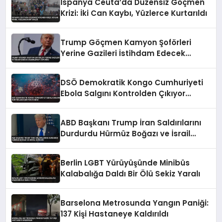
İspanya Ceuta’da Düzensiz Göçmen
Krizi: İki Can Kaybı, Yüzlerce Kurtarıldı
Trump Göçmen Kamyon Şoförleri
Yerine Gazileri İstihdam Edecek
Düzenlemeyi Duyurdu
DSÖ Demokratik Kongo Cumhuriyeti
Ebola Salgını Kontrolden Çıkıyor
Uyarısı
ABD Başkanı Trump İran Saldırılarını
Durdurdu Hürmüz Boğazı ve İsrail
Vurgusu
Berlin LGBT Yürüyüşünde Minibüs
Kalabalığa Daldı Bir Ölü Sekiz Yaralı
Barselona Metrosunda Yangın Paniği:
137 Kişi Hastaneye Kaldırıldı