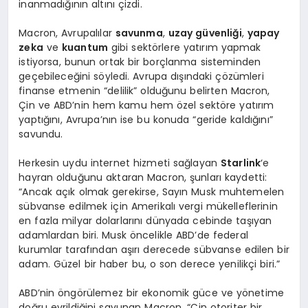
inanmadığının altını çizdi.
Macron, Avrupalılar
savunma
,
uzay güvenliği
,
yapay
zeka
ve
kuantum
gibi sektörlere yatırım yapmak
istiyorsa, bunun ortak bir borçlanma sisteminden
geçebileceğini söyledi. Avrupa dışındaki çözümleri
finanse etmenin “delilik” olduğunu belirten Macron,
Çin ve ABD’nin hem kamu hem özel sektöre yatırım
yaptığını, Avrupa’nın ise bu konuda “geride kaldığını”
savundu.
Herkesin uydu internet hizmeti sağlayan
Starlink
‘e
hayran olduğunu aktaran Macron, şunları kaydetti:
“Ancak açık olmak gerekirse, Sayın Musk muhtemelen
sübvanse edilmek için Amerikalı vergi mükelleflerinin
en fazla milyar dolarlarını dünyada cebinde taşıyan
adamlardan biri. Musk öncelikle ABD’de federal
kurumlar tarafından aşırı derecede sübvanse edilen bir
adam. Güzel bir haber bu, o son derece yenilikçi biri.”
ABD’nin öngörülemez bir ekonomik güce ve yönetime
doğru evrildiğini savunan Macron, “Çin otoriter bir