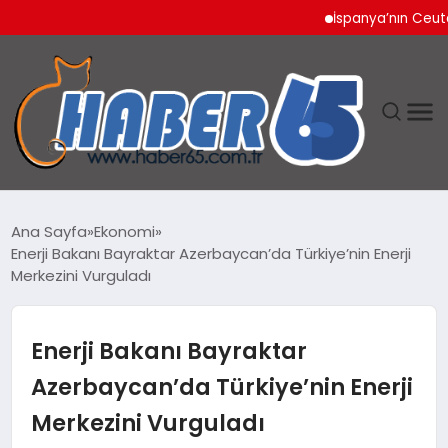
İspanya’nın Ceuta Sını
ANASAYFA
Ana Sayfa
Ekonomi
Enerji Bakanı Bayraktar Azerbaycan’da Türkiye’nin Enerji
YAŞAM
Merkezini Vurguladı
TEKNOLOJI
Enerji Bakanı Bayraktar
Azerbaycan’da Türkiye’nin Enerji
Merkezini Vurguladı