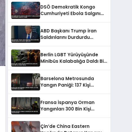
Düzenlemeyi Duyurdu
DSÖ Demokratik Kongo
Cumhuriyeti Ebola Salgını
Kontrolden Çıkıyor Uyarısı
ABD Başkanı Trump İran
Saldırılarını Durdurdu
Hürmüz Boğazı ve İsrail
Vurgusu
Berlin LGBT Yürüyüşünde
Minibüs Kalabalığa Daldı Bir
Ölü Sekiz Yaralı
Barselona Metrosunda
Yangın Paniği: 137 Kişi
Hastaneye Kaldırıldı
Fransa İspanya Orman
Yangınları 300 Bin Kişi
Tahliye Edildi
Çin’de China Eastern