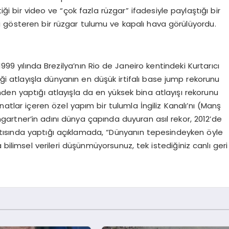
bir video ve “çok fazla rüzgar” ifadesiyle paylaştığı bir
 gösteren bir rüzgar tulumu ve kapalı hava görülüyordu.
1999 yılında Brezilya’nın Rio de Janeiro kentindeki Kurtarıcı
iği atlayışla dünyanın en düşük irtifalı base jump rekorunu
i’nden yaptığı atlayışla da en yüksek bina atlayışı rekorunu
anatlar içeren özel yapım bir tulumla İngiliz Kanalı’nı (Manş
rtner’in adını dünya çapında duyuran asıl rekor, 2012’de
antısında yaptığı açıklamada, “Dünyanın tepesindeyken öyle
 bilimsel verileri düşünmüyorsunuz, tek istediğiniz canlı geri