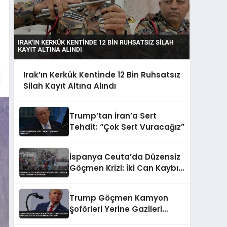
Irak’ın Kerkük Kentinde 12 Bin Ruhsatsız
Silah Kayıt Altına Alındı
Trump’tan İran’a Sert
Tehdit: “Çok Sert Vuracağız”
İspanya Ceuta’da Düzensiz
Göçmen Krizi: İki Can Kaybı,
Yüzlerce Kurtarıldı
Trump Göçmen Kamyon
Şoförleri Yerine Gazileri
İstihdam Edecek