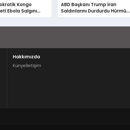
kratik Kongo
ABD Başkanı Trump İran
ti Ebola Salgını
Saldırılarını Durdurdu Hürmüz
n Çıkıyor Uyarısı
Boğazı ve İsrail Vurgusu
Hakkımızda
Künye
İletişim