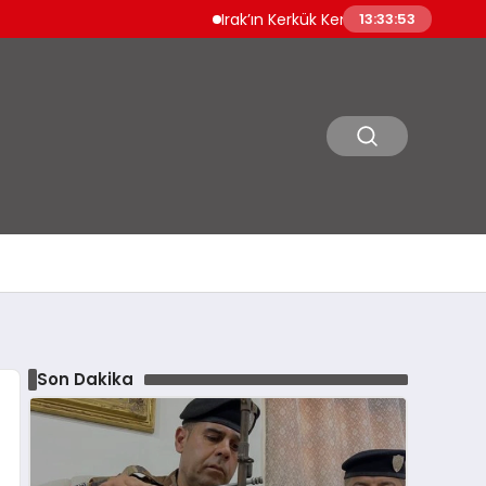
Irak’ın Kerkük Kentinde 12 Bin Ruhsatsız Sila
13:33:54
Son Dakika