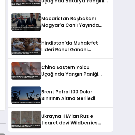
Uçağında Batarya Yangını
Paniğe Yol Açtı
Macaristan Başbakanı
Magyar’a Canlı Yayında
Tükürük Saldırısı
Hindistan’da Muhalefet
Lideri Rahul Gandhi
Protestoda Gözaltına Alındı
China Eastern Yolcu
Uçağında Yangın Paniği
Guiyang Havalimanı’nda
Söndürüldü
Brent Petrol 100 Dolar
Sınırının Altına Geriledi
Ukrayna İHA’ları Rus e-
ticaret devi Wildberries
depolarını vurdu 8 ölü 62