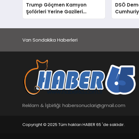
Trump Göçmen Kamyon
DSÖ Demo
Şoförleri Yerine Gazileri
Cumhuriye
İstihdam Edecek Düzenlemeyi
Kontrolde
Duyurdu
Van Sondakika Haberleri
Reklam & İşbirliği:
habersonuclari@gmail.com
Copyright © 2025 Tüm hakları HABER 65 'de saklıdır.