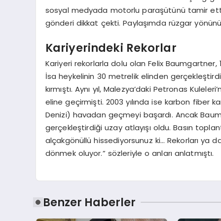
sosyal medyada motorlu paraşütünü tamir ettiği 
gönderi dikkat çekti. Paylaşımda rüzgar yönünü
Kariyerindeki Rekorlar
Kariyeri rekorlarla dolu olan Felix Baumgartner, 
İsa heykelinin 30 metrelik elinden gerçekleştird
kırmıştı. Aynı yıl, Malezya’daki Petronas Kuleler
eline geçirmişti. 2003 yılında ise karbon fiber k
Denizi) havadan geçmeyi başardı. Ancak Baumga
gerçekleştirdiği uzay atlayışı oldu. Basın topl
alçakgönüllü hissediyorsunuz ki… Rekorları ya da
dönmek oluyor.” sözleriyle o anları anlatmıştı.
Benzer Haberler