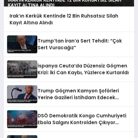
Irak’ın Kerkük Kentinde 12 Bin Ruhsatsız Silah
Kayıt Altına Alındı
Trump’tan İran’a Sert Tehdit: “Çok
Sert Vuracağız”
İspanya Ceuta’da Düzensiz Göçmen
Krizi: İki Can Kaybı, Yüzlerce Kurtarıldı
Trump Göçmen Kamyon Şoförleri
Yerine Gazileri İstihdam Edecek
Düzenlemeyi Duyurdu
DSÖ Demokratik Kongo Cumhuriyeti
Ebola Salgını Kontrolden Çıkıyor
Uyarısı