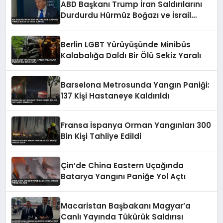
ABD Başkanı Trump İran Saldırılarını
Durdurdu Hürmüz Boğazı ve İsrail
Vurgusu
Berlin LGBT Yürüyüşünde Minibüs
Kalabalığa Daldı Bir Ölü Sekiz Yaralı
Barselona Metrosunda Yangın Paniği:
137 Kişi Hastaneye Kaldırıldı
Fransa İspanya Orman Yangınları 300
Bin Kişi Tahliye Edildi
Çin’de China Eastern Uçağında
Batarya Yangını Paniğe Yol Açtı
Macaristan Başbakanı Magyar’a
Canlı Yayında Tükürük Saldırısı