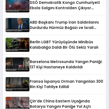
DSÖ Demokratik Kongo Cumhuriyeti
Ebola Salgını Kontrolden Çıkıyor
Uyarısı
ABD Başkanı Trump İran Saldırılarını
Durdurdu Hürmüz Boğazı ve İsrail
Vurgusu
Berlin LGBT Yürüyüşünde Minibüs
Kalabalığa Daldı Bir Ölü Sekiz Yaralı
Barselona Metrosunda Yangın Paniği:
137 Kişi Hastaneye Kaldırıldı
Fransa İspanya Orman Yangınları 300
Bin Kişi Tahliye Edildi
Çin’de China Eastern Uçağında
Batarya Yangını Paniğe Yol Açtı