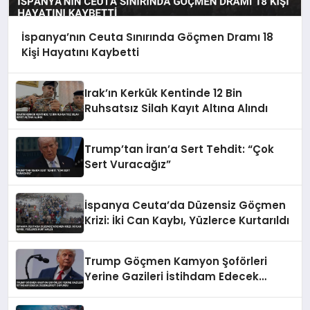
İspanya’nın Ceuta Sınırında Göçmen Dramı 18
Kişi Hayatını Kaybetti
Irak’ın Kerkük Kentinde 12 Bin
Ruhsatsız Silah Kayıt Altına Alındı
Trump’tan İran’a Sert Tehdit: “Çok
Sert Vuracağız”
İspanya Ceuta’da Düzensiz Göçmen
Krizi: İki Can Kaybı, Yüzlerce Kurtarıldı
Trump Göçmen Kamyon Şoförleri
Yerine Gazileri İstihdam Edecek
Düzenlemeyi Duyurdu