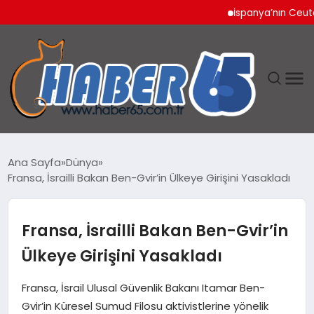
İspanya’nın Ceuta Sını
ANASAYFA
Ana Sayfa
Dünya
Fransa, İsrailli Bakan Ben-Gvir’in Ülkeye Girişini Yasakladı
YAŞAM
TEKNOLOJI
Fransa, İsrailli Bakan Ben-Gvir’in
Ülkeye Girişini Yasakladı
Fransa, İsrail Ulusal Güvenlik Bakanı Itamar Ben-
Gvir’in Küresel Sumud Filosu aktivistlerine yönelik