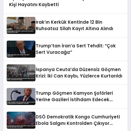
Kişi Hayatını Kaybetti
Irak’ın Kerkük Kentinde 12 Bin
Ruhsatsız Silah Kayıt Altına Alındı
Trump’tan İran’a Sert Tehdit: “Çok
Sert Vuracağız”
İspanya Ceuta’da Düzensiz Göçmen
Krizi: İki Can Kaybı, Yüzlerce Kurtarıldı
Trump Göçmen Kamyon Şoförleri
Yerine Gazileri İstihdam Edecek
Düzenlemeyi Duyurdu
DSÖ Demokratik Kongo Cumhuriyeti
Ebola Salgını Kontrolden Çıkıyor
Uyarısı