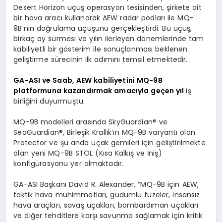
Desert Horizon uçuş operasyon tesisinden, şirkete ait
bir hava aracı kullanarak AEW radar podları ile MQ-
9B’nin doğrulama uçuşunu gerçekleştirdi. Bu uçuş,
birkaç ay sürmesi ve yılın ilerleyen dönemlerinde tam
kabiliyetli bir gösterim ile sonuçlanması beklenen
geliştirme sürecinin ilk adımını temsil etmektedir.
GA-ASI ve Saab, AEW kabiliyetini MQ-9B
platformuna kazandırmak amacıyla geçen yıl
iş
birliğini duyurmuştu.
MQ-9B modelleri arasında SkyGuardian® ve
SeaGuardian®, Birleşik Krallık’ın MQ-9B varyantı olan
Protector ve şu anda uçak gemileri için geliştirilmekte
olan yeni MQ-9B STOL (Kısa Kalkış ve İniş)
konfigürasyonu yer almaktadır.
GA-ASI Başkanı David R. Alexander, “MQ-9B için AEW,
taktik hava mühimmatları, güdümlü füzeler, insansız
hava araçları, savaş uçakları, bombardıman uçakları
ve diğer tehditlere karşı savunma sağlamak için kritik