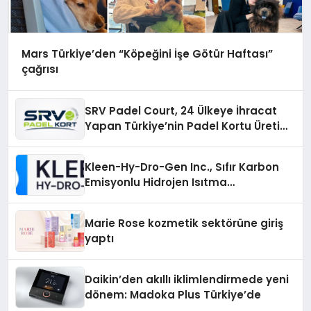
Mars Türkiye’den “Köpeğini İşe Götür Haftası”
çağrısı
SRV Padel Court, 24 Ülkeye İhracat
Yapan Türkiye’nin Padel Kortu Üretim
Gücü
Kleen-Hy-Dro-Gen Inc., Sıfır Karbon
Emisyonlu Hidrojen Isıtma
Teknolojisinde ISO ve TSSA
Düzenleyici Onaylarını Aldı
Marie Rose kozmetik sektörüne giriş
yaptı
Daikin’den akıllı iklimlendirmede yeni
dönem: Madoka Plus Türkiye’de