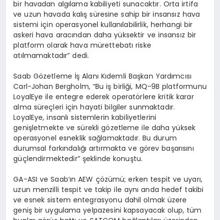
bir havadan algılama kabiliyeti sunacaktır. Orta irtifa
ve uzun havada kalış süresine sahip bir insansız hava
sistemi için operasyonel kullanılabilirlik, herhangi bir
askeri hava aracından daha yüksektir ve insansız bir
platform olarak hava mürettebatı riske
atılmamaktadır” dedi.
Saab Gözetleme İş Alanı Kıdemli Başkan Yardımcısı
Carl-Johan Bergholm, “Bu iş birliği, MQ-9B platformunu
LoyalEye ile entegre ederek operatörlere kritik karar
alma süreçleri için hayati bilgiler sunmaktadır.
LoyalEye, insanlı sistemlerin kabiliyetlerini
genişletmekte ve sürekli gözetleme ile daha yüksek
operasyonel esneklik sağlamaktadır. Bu durum
durumsal farkındalığı artırmakta ve görev başarısını
güçlendirmektedir” şeklinde konuştu.
GA-ASI ve Saab’ın AEW çözümü; erken tespit ve uyarı,
uzun menzilli tespit ve takip ile aynı anda hedef takibi
ve esnek sistem entegrasyonu dahil olmak üzere
geniş bir uygulama yelpazesini kapsayacak olup, tüm