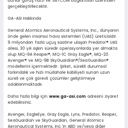
bunlar görüş hattı ve SATCOM bağlantıları üzerinden
gerçekleştirilecektir.
GA-ASI Hakkında
General Atomics Aeronautical Systems, Inc., dünyanın
önde gelen insansız hava sistemleri (UAS) üreticisidir.
9 milyondan fazla uçuş saatine ulaşan Predator® UAS
ailesi, 30 yılı aşkın süredir operasyonlarda yer almakta
olup MQ-9A Reaper®, MQ-1C Gray Eagle®, MQ-20
Avenger® ve MQ-9B SkyGuardian®/SeaGuardian®
modellerini içermektedir. Şirket, sürekli durumsal
farkındalık ve hızlı müdahale kabiliyeti sunan uzun
süreli ve çok görevli çözümler geliştirmeye
odaklanmaktadır.
Daha fazla bilgi için
www.ga-asi.com
adresini ziyaret
edebilirsiniz.
Avenger, EagleEye, Gray Eagle, Lynx, Predator, Reaper,
SeaGuardian ve SkyGuardian, General Atomics
Aeronautical Systems, Inc.’in ABD ve/veya diğer