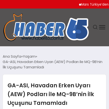
Mars Türkiye’den “Köpeğ
ANASAYFA
Ana Sayfa
Yaşam
GA-ASI, Havadan Erken Uyarı (AEW) Podları ile MQ-9B’nin
YAŞAM
İlk Uçuşunu Tamamladı
TEKNOLOJI
GA-ASI, Havadan Erken Uyarı
(AEW) Podları ile MQ-9B’nin İlk
Uçuşunu Tamamladı