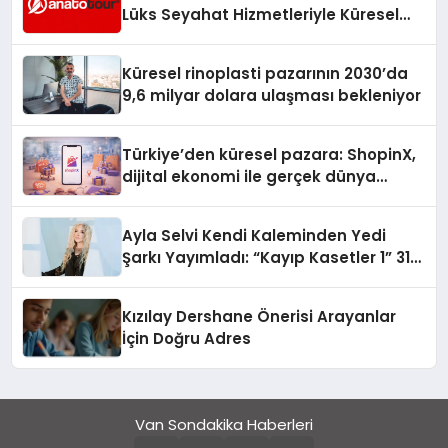
Lüks Seyahat Hizmetleriyle Küresel
Turizmde Öne Çıkıyor
Küresel rinoplasti pazarının 2030’da
9,6 milyar dolara ulaşması bekleniyor
Türkiye’den küresel pazara: ShopinX,
dijital ekonomi ile gerçek dünya
alışverişini bir araya getirmeyi
hedefliyor
Ayla Selvi Kendi Kaleminden Yedi
Şarkı Yayımladı: “Kayıp Kasetler 1” 31
Temmuz’da Çıktı
Kızılay Dershane Önerisi Arayanlar
İçin Doğru Adres
Van Sondakika Haberleri