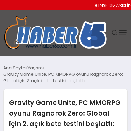
TMSF 106 Aracı İhaleyle
ANASAYFA
Ana Sayfa
Yaşam
Gravity Game Unite, PC MMORPG oyunu Ragnarok Zero:
YAŞAM
Global için 2. açık beta testini başlattı:
TEKNOLOJI
Gravity Game Unite, PC MMORPG
oyunu Ragnarok Zero: Global
için 2. açık beta testini başlattı: