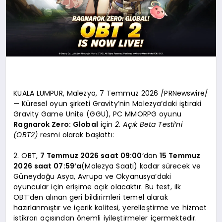
KUALA LUMPUR, Malezya, 7 Temmuz 2026 /PRNewswire/
— Küresel oyun şirketi Gravity’nin Malezya’daki iştiraki
Gravity Game Unite (GGU), PC MMORPG oyunu
Ragnarok Zero: Global
için
2. Açık Beta Testi’ni
(OBT2)
resmi olarak başlattı:
2. OBT,
7 Temmuz 2026 saat 09:00
‘dan
15 Temmuz
2026 saat 07:59’a
(Malezya Saati) kadar sürecek ve
Güneydoğu Asya, Avrupa ve Okyanusya’daki
oyuncular için erişime açık olacaktır. Bu test, ilk
OBT’den alınan geri bildirimleri temel alarak
hazırlanmıştır ve içerik kalitesi, yerelleştirme ve hizmet
istikrarı açısından önemli iyileştirmeler içermektedir.