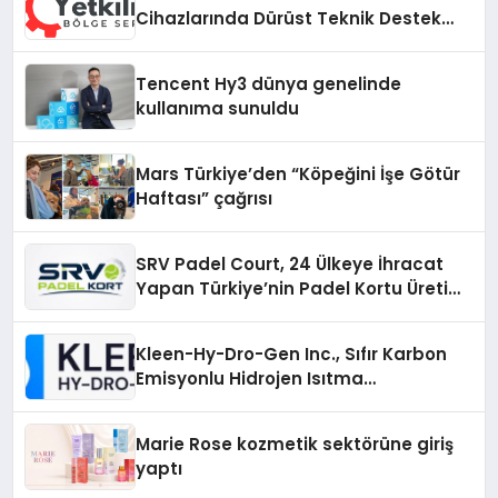
Cihazlarında Dürüst Teknik Destek
Deneyimi
Tencent Hy3 dünya genelinde
kullanıma sunuldu
Mars Türkiye’den “Köpeğini İşe Götür
Haftası” çağrısı
SRV Padel Court, 24 Ülkeye İhracat
Yapan Türkiye’nin Padel Kortu Üretim
Gücü
Kleen-Hy-Dro-Gen Inc., Sıfır Karbon
Emisyonlu Hidrojen Isıtma
Teknolojisinde ISO ve TSSA
Düzenleyici Onaylarını Aldı
Marie Rose kozmetik sektörüne giriş
yaptı