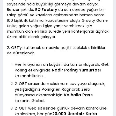
sayesinde hâlâ büyük ilgi görmeye devam ediyor.
Benzer şekilde,
RO Factory
da son derece yoğun bir
talep gördü ve kayıtların açılmasından hemen sonra
100 kişilik ilk katılımcı kapasitesine ulaştı. Gravity Game
Unite, gelen yoğun ilgiye yanıt verebilmek için
mümkün olan en kısa sürede yeni kontenjanlar açmak
üzere aktif olarak çalışıyor.
2. OBT’yi kutlamak amacıyla çeşitli topluluk etkinlikler
de düzenlendi:
Her iki oyunun ön kaydını da tamamlayarak, Get
Poring etkinliğinde
Nadir Poring Yumurtası
kazanabilirsiniz.
2. OBT sırasında maksimum seviyeye ulaşarak,
yetiştirdiğiniz Poring’leri Ragnarok Zero
dünyasına aktarmak için
Valhalla Pass
kazanın: Global.
2. OBT web sitesinde günlük devam kontrolüne
katılanlara, her gün
20.000 Ücretsiz Kafra