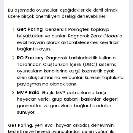
Bu aşamada oyuncular, aşağıdakiler de dahil olmak
üzere birçok önemli yeni özelliği deneyebilirler:
Get Poring
: benzersiz Poring’leri toplayıp
büyüttükleri ve bunları Ragnarok Zero:
Global
‘e
evcil hayvan olarak aktarabilecekleri keyifli bir
bağlantılı oyun.
RO Factory
: Ragnarok tarihindeki ilk Kullanıcı
Tarafından Oluşturulan İçerik (UGC) sistemi;
oyuncuların kendilerine özgü kozmetik ayak
izleri oluşturmasına ve bunları küresel toplulukla
paylaşmasına olanak tanır.
MVP Raid
: Güçlü MVP patronlarına karşı
heyecan verici, grup tabanlı baskınlar; değerli
ganimetler ve görevlerle bağlantılı ödüller
sunuyor.
Get Poring
, yeni evcil hayvan arkadaş deneyimini
keşfetmeye hevesli oyunculardan gelen yoğun ilgi