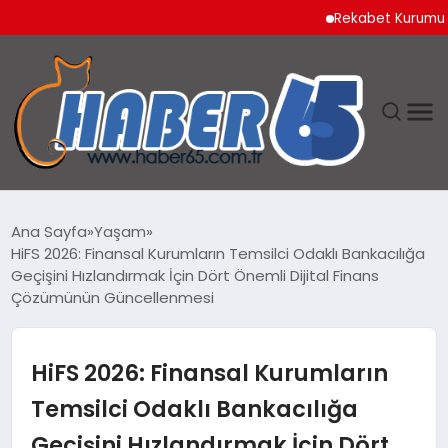
Rekabet Kurumu Burun Sp
ANASAYFA
Ana Sayfa
Yaşam
HiFS 2026: Finansal Kurumların Temsilci Odaklı Bankacılığa
YAŞAM
Geçişini Hızlandırmak İçin Dört Önemli Dijital Finans
Çözümünün Güncellenmesi
TEKNOLOJI
HiFS 2026: Finansal Kurumların
Temsilci Odaklı Bankacılığa
Geçişini Hızlandırmak İçin Dört