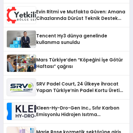
Evin Ritmi ve Mutfakta Güven: Amana
Cihazlarında Dürüst Teknik Destek
Deneyimi
Tencent Hy3 dünya genelinde
kullanıma sunuldu
Mars Türkiye’den “Köpeğini İşe Götür
Haftası” çağrısı
SRV Padel Court, 24 Ülkeye İhracat
Yapan Türkiye’nin Padel Kortu Üretim
Gücü
Kleen-Hy-Dro-Gen Inc., Sıfır Karbon
Emisyonlu Hidrojen Isıtma
Teknolojisinde ISO ve TSSA
Düzenleyici Onaylarını Aldı
Marie Rose kozmetik sektörüne giriş