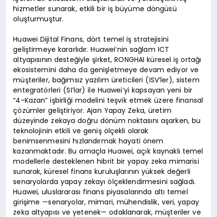
hizmetler sunarak, etkili bir iş büyüme döngüsü
oluşturmuştur.
Huawei Dijital Finans, dört temel iş stratejisini
geliştirmeye kararlıdır. Huawei’nin sağlam ICT
altyapısının desteğiyle şirket, RONGHAI küresel iş ortağı
ekosistemini daha da genişletmeye devam ediyor ve
müşteriler, bağımsız yazılım üreticileri (ISV’ler), sistem
entegratörleri (SI’lar) ile Huawei’yi kapsayan yeni bir
“4-Kazan” işbirliği modelini teşvik etmek üzere finansal
çözümler geliştiriyor. Ajan Yapay Zeka, üretim
düzeyinde zekaya doğru dönüm noktasını aşarken, bu
teknolojinin etkili ve geniş ölçekli olarak
benimsenmesini hızlandırmak hayati önem
kazanmaktadır. Bu amaçla Huawei, açık kaynaklı temel
modellerle desteklenen hibrit bir yapay zeka mimarisi
sunarak, küresel finans kuruluşlarının yüksek değerli
senaryolarda yapay zekayı ölçeklendirmesini sağladı.
Huawei, uluslararası finans piyasalarında altı temel
girişime —senaryolar, mimari, mühendislik, veri, yapay
zeka altyapısı ve yetenek— odaklanarak, müşteriler ve