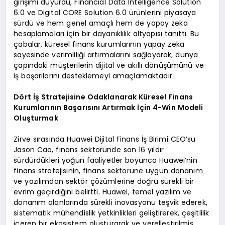
girişimi duyurdu, Financial Data Intelligence Solution
6.0 ve Digital CORE Solution 6.0 ürünlerini piyasaya
sürdü ve hem genel amaçlı hem de yapay zeka
hesaplamaları için bir dayanıklılık altyapısı tanıttı. Bu
çabalar, küresel finans kurumlarının yapay zeka
sayesinde verimliliği artırmalarını sağlayarak, dünya
çapındaki müşterilerin dijital ve akıllı dönüşümünü ve
iş başarılarını desteklemeyi amaçlamaktadır.
Dört İş Stratejisine Odaklanarak Küresel Finans
Kurumlarının Başarısını Artırmak İçin 4-Win Modeli
Oluşturmak
Zirve sırasında Huawei Dijital Finans İş Birimi CEO’su
Jason Cao, finans sektöründe son 16 yıldır
sürdürdükleri yoğun faaliyetler boyunca Huawei’nin
finans stratejisinin, finans sektörüne uygun donanım
ve yazılımdan sektör çözümlerine doğru sürekli bir
evrim geçirdiğini belirtti. Huawei, temel yazılım ve
donanım alanlarında sürekli inovasyonu teşvik ederek,
sistematik mühendislik yetkinlikleri geliştirerek, çeşitlilik
içeren bir ekosistem oluşturarak ve yerelleştirilmiş