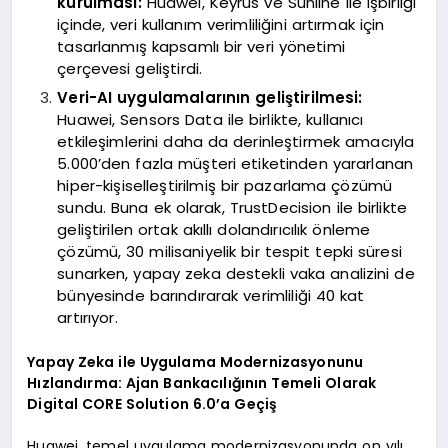
kurulması:
Huawei, Keyrus ve Sunline ile işbirliği
içinde, veri kullanım verimliliğini artırmak için
tasarlanmış kapsamlı bir veri yönetimi
çerçevesi geliştirdi.
Veri-AI uygulamalarının geliştirilmesi:
Huawei, Sensors Data ile birlikte, kullanıcı
etkileşimlerini daha da derinleştirmek amacıyla
5.000’den fazla müşteri etiketinden yararlanan
hiper-kişiselleştirilmiş bir pazarlama çözümü
sundu. Buna ek olarak, TrustDecision ile birlikte
geliştirilen ortak akıllı dolandırıcılık önleme
çözümü, 30 milisaniyelik bir tespit tepki süresi
sunarken, yapay zeka destekli vaka analizini de
bünyesinde barındırarak verimliliği 40 kat
artırıyor.
Yapay Zeka ile Uygulama Modernizasyonunu
Hızlandırma: Ajan Bankacılığının Temeli Olarak
Digital CORE Solution 6.0’a Geçiş
Huawei, temel uygulama modernizasyonunda on yılı