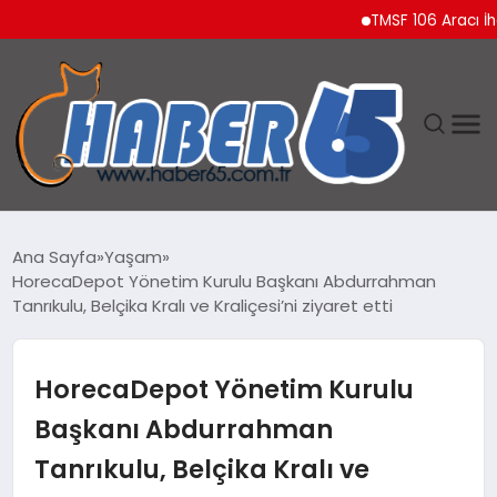
TMSF 106 Aracı İhaleyl
ANASAYFA
Ana Sayfa
Yaşam
HorecaDepot Yönetim Kurulu Başkanı Abdurrahman
YAŞAM
Tanrıkulu, Belçika Kralı ve Kraliçesi’ni ziyaret etti
TEKNOLOJI
HorecaDepot Yönetim Kurulu
Başkanı Abdurrahman
Tanrıkulu, Belçika Kralı ve