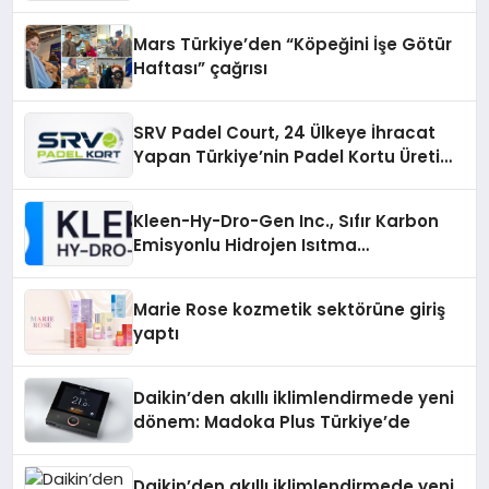
Mars Türkiye’den “Köpeğini İşe Götür
Haftası” çağrısı
SRV Padel Court, 24 Ülkeye İhracat
Yapan Türkiye’nin Padel Kortu Üretim
Gücü
Kleen-Hy-Dro-Gen Inc., Sıfır Karbon
Emisyonlu Hidrojen Isıtma
Teknolojisinde ISO ve TSSA
Düzenleyici Onaylarını Aldı
Marie Rose kozmetik sektörüne giriş
yaptı
Daikin’den akıllı iklimlendirmede yeni
dönem: Madoka Plus Türkiye’de
Daikin’den akıllı iklimlendirmede yeni