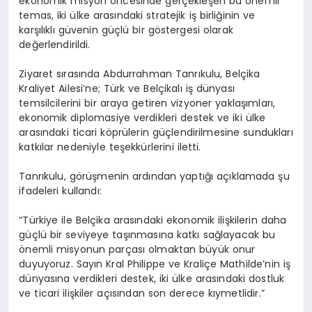
ekonomik misyon öncesinde gerçekleşen bu önemli
temas, iki ülke arasındaki stratejik iş birliğinin ve
karşılıklı güvenin güçlü bir göstergesi olarak
değerlendirildi.
Ziyaret sırasında Abdurrahman Tanrıkulu, Belçika
Kraliyet Ailesi’ne; Türk ve Belçikalı iş dünyası
temsilcilerini bir araya getiren vizyoner yaklaşımları,
ekonomik diplomasiye verdikleri destek ve iki ülke
arasındaki ticari köprülerin güçlendirilmesine sundukları
katkılar nedeniyle teşekkürlerini iletti.
Tanrıkulu, görüşmenin ardından yaptığı açıklamada şu
ifadeleri kullandı:
“Türkiye ile Belçika arasındaki ekonomik ilişkilerin daha
güçlü bir seviyeye taşınmasına katkı sağlayacak bu
önemli misyonun parçası olmaktan büyük onur
duyuyoruz. Sayın Kral Philippe ve Kraliçe Mathilde’nin iş
dünyasına verdikleri destek, iki ülke arasındaki dostluk
ve ticari ilişkiler açısından son derece kıymetlidir.”