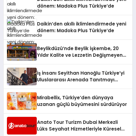
dönem: Madoka Plus Türkiye’de
Daikin’den akıllı iklimlendirmede yeni
dönem: Madoka Plus Türkiye’de
Beylikdüzü’nde Beylik İşkembe, 20
Yıldır Kalite ve Lezzetin Değişmeyen
Adresi
İş İnsanı Seyithan Hanoğlu Türkiye’yi
Uluslararası Arenada Tanıtmayı
Hedefliyor
Mirabellix, Türkiye’den dünyaya
uzanan güçlü büyümesini sürdürüyor
Anato Tour Turizm Dubai Merkezli
Lüks Seyahat Hizmetleriyle Küresel
Turizmde Öne Çıkıyor