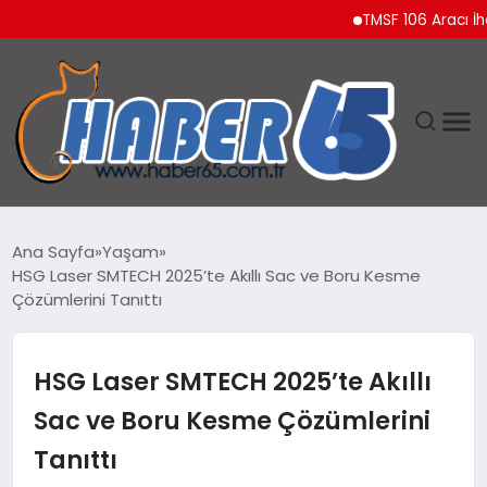
TMSF 106 Aracı İhaleyle
ANASAYFA
Ana Sayfa
Yaşam
HSG Laser SMTECH 2025’te Akıllı Sac ve Boru Kesme
YAŞAM
Çözümlerini Tanıttı
TEKNOLOJI
HSG Laser SMTECH 2025’te Akıllı
Sac ve Boru Kesme Çözümlerini
Tanıttı