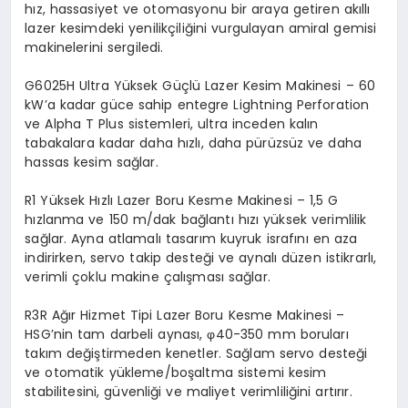
hız, hassasiyet ve otomasyonu bir araya getiren akıllı
lazer kesimdeki yenilikçiliğini vurgulayan amiral gemisi
makinelerini sergiledi.
G6025H Ultra Yüksek Güçlü Lazer Kesim Makinesi – 60
kW’a kadar güce sahip entegre Lightning Perforation
ve Alpha T Plus sistemleri, ultra inceden kalın
tabakalara kadar daha hızlı, daha pürüzsüz ve daha
hassas kesim sağlar.
R1 Yüksek Hızlı Lazer Boru Kesme Makinesi – 1,5 G
hızlanma ve 150 m/dak bağlantı hızı yüksek verimlilik
sağlar. Ayna atlamalı tasarım kuyruk israfını en aza
indirirken, servo takip desteği ve aynalı düzen istikrarlı,
verimli çoklu makine çalışması sağlar.
R3R Ağır Hizmet Tipi Lazer Boru Kesme Makinesi –
HSG’nin tam darbeli aynası, φ40-350 mm boruları
takım değiştirmeden kenetler. Sağlam servo desteği
ve otomatik yükleme/boşaltma sistemi kesim
stabilitesini, güvenliği ve maliyet verimliliğini artırır.