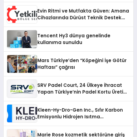
Evin Ritmi ve Mutfakta Güven: Amana
Cihazlarında Dürüst Teknik Destek
Deneyimi
Tencent Hy3 dünya genelinde
kullanıma sunuldu
Mars Türkiye’den “Köpeğini İşe Götür
Haftası” çağrısı
SRV Padel Court, 24 Ülkeye İhracat
Yapan Türkiye’nin Padel Kortu Üretim
Gücü
Kleen-Hy-Dro-Gen Inc., Sıfır Karbon
Emisyonlu Hidrojen Isıtma
Teknolojisinde ISO ve TSSA
Düzenleyici Onaylarını Aldı
Marie Rose kozmetik sektörüne giriş