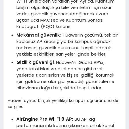
Wi-Fi Shield’den yararlanıyor. Ayrıca, kuantum
bilişim olgunlaştıkça bile veri iletimi için uzun
vadeli güvenlik güvencesi sağlamak üzere
uçtan uca MACsec ve Kuantum Sonrası
Kriptografi (PQC) kullanır.
Mekânsal güvenlik:
Huawei’in çözümü, tek bir
kablosuz AP aracılığıyla bir kampüs ağındaki
mekansal güvenlik durumunu tespit ederek
yetkisiz etkinlikleri saniyeler içinde belirler.
Gizlilik güvenliği
: Huawei’in iGuard AP’si,
yönetici ofisleri ve otel odaları gibi özel
yerlerde ticari sırları ve kişisel gizliliği korumak
için gizli kameralar gibi yasadışı görüntüleme
cihazlarını doğru bir şekilde tespit eder.
Huawei ayrıca birçok yenilikçi kampüs ağı ürününü de
sergiledi.
AirEngine Pre Wi-Fi 8 AP:
Bu AP, ağ
performansını iki katına çıkarırken ortak kanal