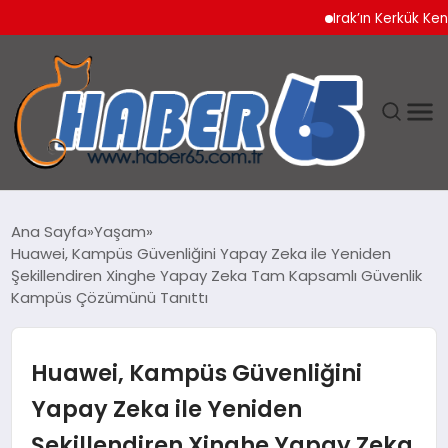
Irak’ın Kerkük Kentinde 
ANASAYFA
Ana Sayfa
Yaşam
Huawei, Kampüs Güvenliğini Yapay Zeka ile Yeniden
YAŞAM
Şekillendiren Xinghe Yapay Zeka Tam Kapsamlı Güvenlik
Kampüs Çözümünü Tanıttı
TEKNOLOJI
Huawei, Kampüs Güvenliğini
Yapay Zeka ile Yeniden
Şekillendiren Xinghe Yapay Zeka