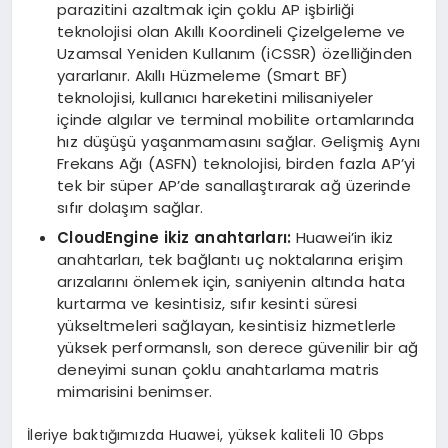
parazitini azaltmak için çoklu AP işbirliği
teknolojisi olan Akıllı Koordineli Çizelgeleme ve
Uzamsal Yeniden Kullanım (iCSSR) özelliğinden
yararlanır. Akıllı Hüzmeleme (Smart BF)
teknolojisi, kullanıcı hareketini milisaniyeler
içinde algılar ve terminal mobilite ortamlarında
hız düşüşü yaşanmamasını sağlar. Gelişmiş Aynı
Frekans Ağı (ASFN) teknolojisi, birden fazla AP’yi
tek bir süper AP’de sanallaştırarak ağ üzerinde
sıfır dolaşım sağlar.
CloudEngine ikiz anahtarları:
Huawei’in ikiz
anahtarları, tek bağlantı uç noktalarına erişim
arızalarını önlemek için, saniyenin altında hata
kurtarma ve kesintisiz, sıfır kesinti süresi
yükseltmeleri sağlayan, kesintisiz hizmetlerle
yüksek performanslı, son derece güvenilir bir ağ
deneyimi sunan çoklu anahtarlama matris
mimarisini benimser.
İleriye baktığımızda Huawei, yüksek kaliteli 10 Gbps