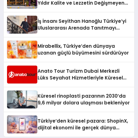
Yıldır Kalite ve Lezzetin Değişmeyen
Adresi
İş İnsanı Seyithan Hanoğlu Türkiye’yi
Uluslararası Arenada Tanıtmayı
Hedefliyor
Mirabellix, Türkiye’den dünyaya
uzanan güçlü büyümesini sürdürüyor
Anato Tour Turizm Dubai Merkezli
Lüks Seyahat Hizmetleriyle Küresel
Turizmde Öne Çıkıyor
Küresel rinoplasti pazarının 2030’da
9,6 milyar dolara ulaşması bekleniyor
Türkiye’den küresel pazara: ShopinX,
dijital ekonomi ile gerçek dünya
alışverişini bir araya getirmeyi