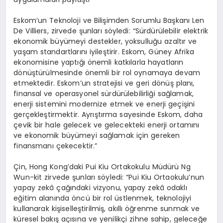
Eskom’un Teknoloji ve Bilişimden Sorumlu Başkanı Len
De Villiers
, zirvede şunları söyledi: “Sürdürülebilir elektrik
ekonomik büyümeyi destekler, yoksulluğu azaltır ve
yaşam standartlarını iyileştirir. Eskom, Güney Afrika
ekonomisine yaptığı önemli katkılarla hayatların
dönüştürülmesinde önemli bir rol oynamaya devam
etmektedir. Eskom’un stratejisi ve geri dönüş planı,
finansal ve operasyonel sürdürülebilirliği sağlamak,
enerji sistemini modernize etmek ve enerji geçişini
gerçekleştirmektir. Ayrıştırma sayesinde Eskom, daha
çevik bir hale gelecek ve gelecekteki enerji ortamını
ve ekonomik büyümeyi sağlamak için gereken
finansmanı çekecektir.”
Çin, Hong Kong’daki Pui Kiu Ortakokulu Müdürü Ng
Wun-kit
zirvede şunları söyledi: “Pui Kiu Ortaokulu’nun
yapay zekâ çağındaki vizyonu, yapay zekâ odaklı
eğitim alanında öncü bir rol üstlenmek, teknolojiyi
kullanarak kişiselleştirilmiş, akıllı öğrenme sunmak ve
küresel bakış açısına ve yenilikçi zihne sahip, geleceğe