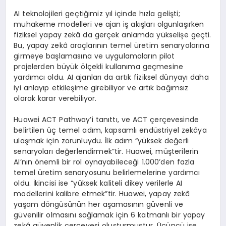
AI teknolojileri geçtiğimiz yıl içinde hızla gelişti;
muhakeme modelleri ve ajan iş akışları olgunlaşırken
fiziksel yapay zekâ da gerçek anlamda yükselişe geçti.
Bu, yapay zekâ araçlarının temel üretim senaryolarına
girmeye başlamasına ve uygulamaların pilot
projelerden büyük ölçekli kullanıma geçmesine
yardımcı oldu. AI ajanları da artık fiziksel dünyayı daha
iyi anlayıp etkileşime girebiliyor ve artık bağımsız
olarak karar verebiliyor.
Huawei ACT Pathway’i tanıttı, ve ACT çerçevesinde
belirtilen üç temel adım, kapsamlı endüstriyel zekâya
ulaşmak için zorunluydu. İlk adım “yüksek değerli
senaryoları
d
eğerlendirmek”tir. Huawei, müşterilerin
AI’nın önemli bir rol oynayabileceği 1.000’den fazla
temel üretim senaryosunu belirlemelerine yardımcı
oldu. İkincisi ise “
y
üksek kaliteli dikey verilerle AI
modellerini kalibre etmek”tir. Huawei, yapay zekâ
yaşam döngüsünün her aşamasının güvenli ve
güvenilir olmasını sağlamak için 6 katmanlı bir yapay
zekâ güvenlik çerçevesi oluşturmuştur. Üçüncü ise