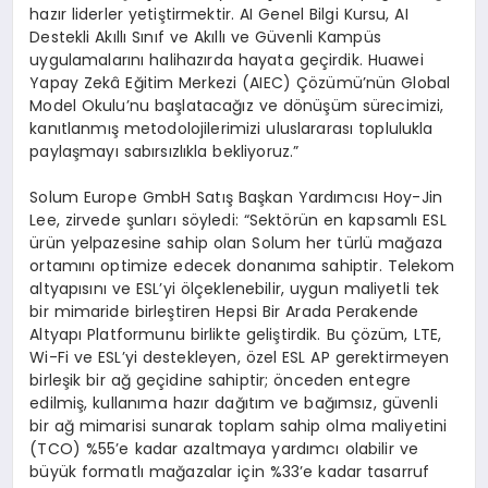
hazır liderler yetiştirmektir. AI Genel Bilgi Kursu, AI
Destekli Akıllı Sınıf ve Akıllı ve Güvenli Kampüs
uygulamalarını halihazırda hayata geçirdik. Huawei
Yapay Zekâ Eğitim Merkezi (AIEC) Çözümü’nün Global
Model Okulu’nu başlatacağız ve dönüşüm sürecimizi,
kanıtlanmış metodolojilerimizi uluslararası toplulukla
paylaşmayı sabırsızlıkla bekliyoruz.”
Solum Europe GmbH Satış Başkan Yardımcısı Hoy-Jin
Lee,
zirvede şunları söyledi: “Sektörün en kapsamlı ESL
ürün yelpazesine sahip olan Solum her türlü mağaza
ortamını optimize edecek donanıma sahiptir. Telekom
altyapısını ve ESL’yi ölçeklenebilir, uygun maliyetli tek
bir mimaride birleştiren Hepsi Bir Arada Perakende
Altyapı Platformunu birlikte geliştirdik. Bu çözüm, LTE,
Wi-Fi ve ESL’yi destekleyen, özel ESL AP gerektirmeyen
birleşik bir ağ geçidine sahiptir; önceden entegre
edilmiş, kullanıma hazır dağıtım ve bağımsız, güvenli
bir ağ mimarisi sunarak toplam sahip olma maliyetini
(TCO) %55’e kadar azaltmaya yardımcı olabilir ve
büyük formatlı mağazalar için %33’e kadar tasarruf