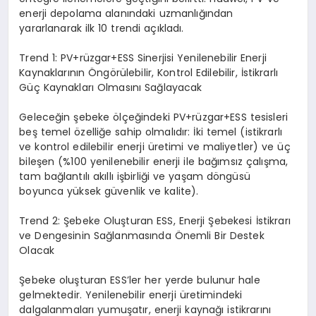
enerji depolama alanındaki uzmanlığından
yararlanarak ilk 10 trendi açıkladı.
Trend 1:
PV+
rüzgar
+ESS
Sinerjisi Yenilenebilir Enerji
Kaynaklarının Öngörülebilir, Kontrol Edilebilir, İstikrarlı
Güç Kaynakları Olmasını Sağlayacak
Geleceğin şebeke ölçeğindeki PV+rüzgar+ESS tesisleri
beş temel özelliğe sahip olmalıdır: İki temel (istikrarlı
ve kontrol edilebilir enerji üretimi ve maliyetler) ve üç
bileşen (%100 yenilenebilir enerji ile bağımsız çalışma,
tam bağlantılı akıllı işbirliği ve yaşam döngüsü
boyunca yüksek güvenlik ve kalite).
Trend 2: Şebeke Oluşturan ESS, Enerji Şebekesi İstikrarı
ve Dengesinin Sağlanmasında Önemli Bir Destek
Olacak
Şebeke oluşturan ESS’ler her yerde bulunur hale
gelmektedir. Yenilenebilir enerji üretimindeki
dalgalanmaları yumuşatır, enerji kaynağı istikrarını