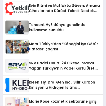
Evin Ritmi ve Mutfakta Güven: Amana
Cihazlarında Dürüst Teknik Destek
Deneyimi
Tencent Hy3 dünya genelinde
kullanıma sunuldu
Mars Türkiye’den “Köpeğini İşe Götür
Haftası” çağrısı
SRV Padel Court, 24 Ülkeye İhracat
Yapan Türkiye’nin Padel Kortu Üretim
Gücü
Kleen-Hy-Dro-Gen Inc., Sıfır Karbon
Emisyonlu Hidrojen Isıtma
Teknolojisinde ISO ve TSSA
Düzenleyici Onaylarını Aldı
Marie Rose kozmetik sektörüne giriş