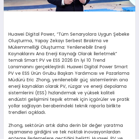
Huawei Digital Power, “Tüm Senaryolara Uygun Şebeke
Oluşturma, Yapay Zekayı Serbest Bırakma ve
Mükemmelliği Oluşturma: Yenilenebilir Enerji
Kaynaklarını Ana Enerji Kaynağı Olarak İlerletmek”
temalı Smart PV ve ESS 2026 En İyi 10 Trend
Lansmanını gerçekleştirdi. Huawei Digital Power Smart
PV ve ESS Ürün Grubu Başkan Yardımcısı ve Pazarlama
Müdürü Eric Zhong, yenilenebilir güç sistemlerinin ana
enerji kaynakları olarak PV, rüzgar ve enerji depolama
sistemlerini (ESS) hızlandırmak ve yüksek kaliteli
endüstri gelişimini teşvik etmek için içgörüler ve pratik
yollar sağlayan beraberindeki teknik raporla birlikte
trendleri açıkladı.
Zhong, sektörün artık daha derin bir değer yaratma
aşamasına girdiğini ve tek noktalı inovasyonlardan
entegre ilerlemelere geçtiğini belirtti. Huawei, PV ve