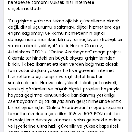
neredeyse tamamı yüksek hızlı internete
erişebilmektedir.
“Bu girişime yalnızca teknolojik bir güncelleme olarak
değil, dijital uçurumu azaltmayı, dijital hizmetlere eşit
erişim sağlamayı ve kamu hizmetlerinin dijital
dönüşümünü mümkün kılmayı amaçlayan stratejik bir
yatırım olarak yaklaştık” dedi, Hasan Omarov,
Aztelekom CEO’su. “Online Azerbaycan” mega projesi,
ülkemiz tarihindeki en büyük altyapı girişimlerinden
biridir. İlk kez, ikamet ettikleri yerden bağımsız olarak
tüm vatandaşlara yüksek hızlı ve güvenilir internet
hizmetlerine eşit erişim ve eşit dijital fırsatlar
sunulmaktadır. Huawei’nin yüksek teknik potansiyeli,
yenilikçi çözümleri ve büyük ölçekli projeleri başarıyla
hayata geçirme konusundaki kanıtlanmış yetkinliği,
Azerbaycan’ın dijital altyapısının geliştirilmesinde kritik
bir rol oynamıştır. ‘Online Azerbaycan’ mega projesinin
temelleri üzerine inşa edilen 10G ve 50G PON gibi ileri
teknolojilerin devreye alınması, yakın gelecekte evlere
ve işyerlerine ultra hızlı, güvenilir ve yüksek kapasiteli