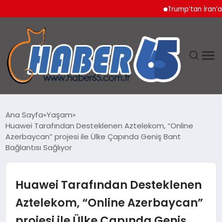
Trump’tan İran’a Sert
ANASAYFA
Ana Sayfa
Yaşam
Huawei Tarafından Desteklenen Aztelekom, “Online
YAŞAM
Azerbaycan” projesi ile Ülke Çapında Geniş Bant
Bağlantısı Sağlıyor
TEKNOLOJI
Huawei Tarafından Desteklenen
Aztelekom, “Online Azerbaycan”
projesi ile Ülke Çapında Geniş