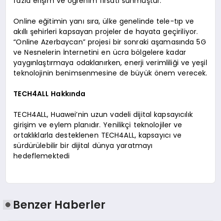
fazla erişim ve öğrenim fırsatı sunmuştur.
Online eğitimin yanı sıra, ülke genelinde tele-tıp ve
akıllı şehirleri kapsayan projeler de hayata geçiriliyor.
“Online Azerbaycan” projesi bir sonraki aşamasında 5G
ve Nesnelerin İnternetini en ücra bölgelere kadar
yaygınlaştırmaya odaklanırken, enerji verimliliği ve yeşil
teknolojinin benimsenmesine de büyük önem verecek.
TECH4ALL Hakkında
TECH4ALL, Huawei’nin uzun vadeli dijital kapsayıcılık
girişim ve eylem planıdır. Yenilikçi teknolojiler ve
ortaklıklarla desteklenen TECH4ALL, kapsayıcı ve
sürdürülebilir bir dijital dünya yaratmayı
hedeflemektedi
Benzer Haberler