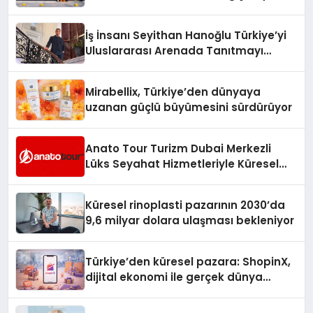
Adresi
İş İnsanı Seyithan Hanoğlu Türkiye’yi
Uluslararası Arenada Tanıtmayı
Hedefliyor
Mirabellix, Türkiye’den dünyaya
uzanan güçlü büyümesini sürdürüyor
Anato Tour Turizm Dubai Merkezli
Lüks Seyahat Hizmetleriyle Küresel
Turizmde Öne Çıkıyor
Küresel rinoplasti pazarının 2030’da
9,6 milyar dolara ulaşması bekleniyor
Türkiye’den küresel pazara: ShopinX,
dijital ekonomi ile gerçek dünya
alışverişini bir araya getirmeyi
hedefliyor