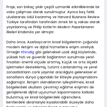
Proje, son birkaç yıldır çeşitli uzmanlık etkinliklerinde bir
vaka çalışması olarak sunulmuştur. Ayrıca beş farklı
uluslararası ödül kazanmış ve Harvard Business Review
Türkiye tarafından tarafından örnek bir iş vakası olarak
yayınlanmış ve Philip Kotler’in
Modern Pazarlamanın
İlkeleri
kitabında yer almıştır.
Daha önce, Azerbaycan’ın kırsal bölgelerinin çoğunda
modern iletişim ve dijital hizmetlere erişim sınırlıydı.
Örneğin
Khinalig
gibi geleneksel uzak dağ köylerinde,
yüksek hızlı ve güvenilir bağlantının sunulması yerel
fırsatları önemli ölçüde artırmış, küçük ve orta ölçekli
işletmeleri desteklemiş, turizmi canlandırmış ve yerel
zanaatkârların canlı yayınlar aracılığıyla geleneksel el
sanatlarını dünya çapındaki bir kitleyle paylaşmalarını
sağlamıştır. İletişim olanaklarının iyileştirilmesi, kırsal
bölgelerdeki okulların çevrimiçi eğitime erişimini de
genişleterek dijital uçurumun kapanmasına katkıda
bulunmuş ve kırsal bölgelerdeki öğrencilere,
kentlerdeki akranlarıyla kıyaslanabilir düzeyde daha