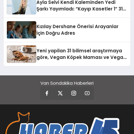
Ayla Selvi Kendi Kaleminden Yedi
Şarkı Yayımladı: “Kayıp Kasetler 1” 31
Temmuz’da Çıktı
Kızılay Dershane Önerisi Arayanlar
İçin Doğru Adres
Yeni yapilan 31 bilimsel araştırmaya
göre, Vegan Köpek Maması ve Vegan
Kedi Mamasının İyi Sindirildiğini
Ortaya Koydu
Van Sondakika Haberleri