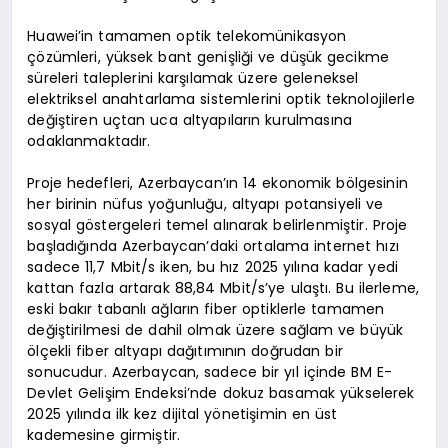
Huawei’in tamamen optik telekomünikasyon
çözümleri, yüksek bant genişliği ve düşük gecikme
süreleri taleplerini karşılamak üzere geleneksel
elektriksel anahtarlama sistemlerini optik teknolojilerle
değiştiren uçtan uca altyapıların kurulmasına
odaklanmaktadır.
Proje hedefleri, Azerbaycan’ın 14 ekonomik bölgesinin
her birinin nüfus yoğunluğu, altyapı potansiyeli ve
sosyal göstergeleri temel alınarak belirlenmiştir. Proje
başladığında Azerbaycan’daki ortalama internet hızı
sadece 11,7 Mbit/s iken, bu hız 2025 yılına kadar yedi
kattan fazla artarak 88,84 Mbit/s’ye ulaştı. Bu ilerleme,
eski bakır tabanlı ağların fiber optiklerle tamamen
değiştirilmesi de dahil olmak üzere sağlam ve büyük
ölçekli fiber altyapı dağıtımının doğrudan bir
sonucudur. Azerbaycan, sadece bir yıl içinde BM E-
Devlet Gelişim Endeksi’nde dokuz basamak yükselerek
2025 yılında ilk kez dijital yönetişimin en üst
kademesine girmiştir.