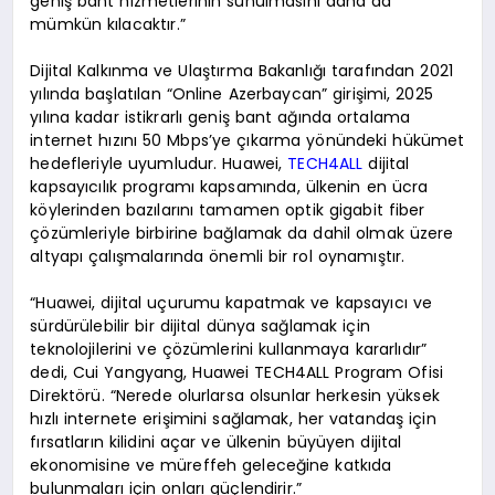
geniş bant hizmetlerinin sunulmasını daha da
mümkün kılacaktır.”
Dijital Kalkınma ve Ulaştırma Bakanlığı tarafından 2021
yılında başlatılan “Online Azerbaycan” girişimi, 2025
yılına kadar istikrarlı geniş bant ağında ortalama
internet hızını 50 Mbps’ye çıkarma yönündeki hükümet
hedefleriyle uyumludur. Huawei,
TECH4ALL
dijital
kapsayıcılık programı kapsamında, ülkenin en ücra
köylerinden bazılarını tamamen optik gigabit fiber
çözümleriyle birbirine bağlamak da dahil olmak üzere
altyapı çalışmalarında önemli bir rol oynamıştır.
“Huawei, dijital uçurumu kapatmak ve kapsayıcı ve
sürdürülebilir bir dijital dünya sağlamak için
teknolojilerini ve çözümlerini kullanmaya kararlıdır”
dedi, Cui Yangyang, Huawei TECH4ALL Program Ofisi
Direktörü. “Nerede olurlarsa olsunlar herkesin yüksek
hızlı internete erişimini sağlamak, her vatandaş için
fırsatların kilidini açar ve ülkenin büyüyen dijital
ekonomisine ve müreffeh geleceğine katkıda
bulunmaları için onları güçlendirir.”