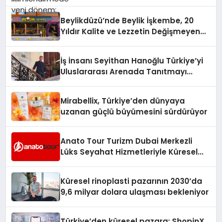
Beylikdüzü’nde Beylik İşkembe, 20
Yıldır Kalite ve Lezzetin Değişmeyen
Adresi
İş İnsanı Seyithan Hanoğlu Türkiye’yi
Uluslararası Arenada Tanıtmayı
Hedefliyor
Mirabellix, Türkiye’den dünyaya
uzanan güçlü büyümesini sürdürüyor
Anato Tour Turizm Dubai Merkezli
Lüks Seyahat Hizmetleriyle Küresel
Turizmde Öne Çıkıyor
Küresel rinoplasti pazarının 2030’da
9,6 milyar dolara ulaşması bekleniyor
Türkiye’den küresel pazara: ShopinX,