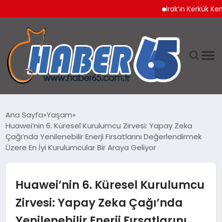
Irak’ın Kerkük Kentinde 1
ANASAYFA
Ana Sayfa
Yaşam
Huawei’nin 6. Küresel Kurulumcu Zirvesi: Yapay Zeka
YAŞAM
Çağı’nda Yenilenebilir Enerji Fırsatlarını Değerlendirmek
Üzere En İyi Kurulumcular Bir Araya Geliyor
TEKNOLOJI
Huawei’nin 6. Küresel Kurulumcu
Zirvesi: Yapay Zeka Çağı’nda
Yenilenebilir Enerji Fırsatlarını