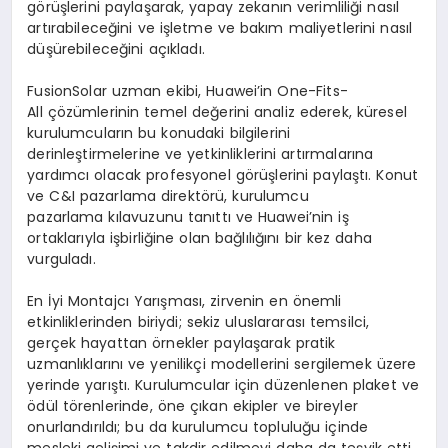
görüşlerini paylaşarak, yapay zekanın verimliliği nasıl
artırabileceğini ve işletme ve bakım maliyetlerini nasıl
düşürebileceğini açıkladı.
FusionSolar uzman ekibi, Huawei’in One-Fits-
All çözümlerinin temel değerini analiz ederek, küresel
kurulumcuların bu konudaki bilgilerini
derinleştirmelerine ve yetkinliklerini artırmalarına
yardımcı olacak profesyonel görüşlerini paylaştı. Konut
ve C&I pazarlama direktörü, kurulumcu
pazarlama kılavuzunu tanıttı ve Huawei’nin iş
ortaklarıyla işbirliğine olan bağlılığını bir kez daha
vurguladı.
En İyi Montajcı Yarışması, zirvenin en önemli
etkinliklerinden biriydi; sekiz uluslararası temsilci,
gerçek hayattan örnekler paylaşarak pratik
uzmanlıklarını ve yenilikçi modellerini sergilemek üzere
yerinde yarıştı. Kurulumcular için düzenlenen plaket ve
ödül törenlerinde, öne çıkan ekipler ve bireyler
onurlandırıldı; bu da kurulumcu topluluğu içinde
mesleki gelişimi ve takdir edilmeyi daha da teşvik etti.