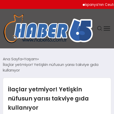
İspanya’nın Ceuta Sını
ANASAYFA
Ana Sayfa
Yaşam
İlaçlar yetmiyor! Yetişkin nüfusun yarısı takviye gıda
YAŞAM
kullanıyor
TEKNOLOJI
İlaçlar yetmiyor! Yetişkin
nüfusun yarısı takviye gıda
kullanıyor