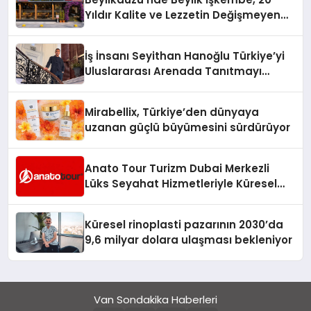
Yıldır Kalite ve Lezzetin Değişmeyen
Adresi
İş İnsanı Seyithan Hanoğlu Türkiye’yi
Uluslararası Arenada Tanıtmayı
Hedefliyor
Mirabellix, Türkiye’den dünyaya
uzanan güçlü büyümesini sürdürüyor
Anato Tour Turizm Dubai Merkezli
Lüks Seyahat Hizmetleriyle Küresel
Turizmde Öne Çıkıyor
Küresel rinoplasti pazarının 2030’da
9,6 milyar dolara ulaşması bekleniyor
Van Sondakika Haberleri