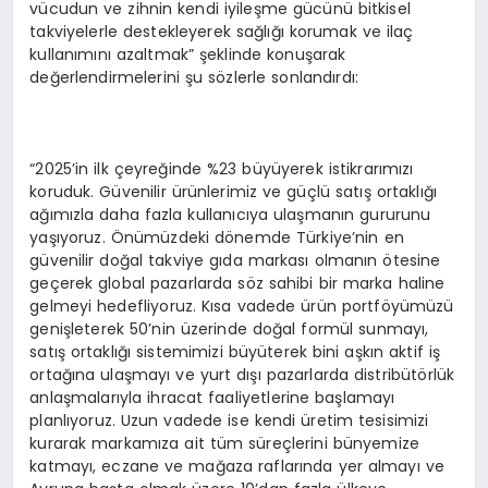
vücudun ve zihnin kendi iyileşme gücünü bitkisel
takviyelerle destekleyerek sağlığı korumak ve ilaç
kullanımını azaltmak” şeklinde konuşarak
değerlendirmelerini şu sözlerle sonlandırdı:
“2025’in ilk çeyreğinde %23 büyüyerek istikrarımızı
koruduk. Güvenilir ürünlerimiz ve güçlü satış ortaklığı
ağımızla daha fazla kullanıcıya ulaşmanın gururunu
yaşıyoruz. Önümüzdeki dönemde Türkiye’nin en
güvenilir doğal takviye gıda markası olmanın ötesine
geçerek global pazarlarda söz sahibi bir marka haline
gelmeyi hedefliyoruz. Kısa vadede ürün portföyümüzü
genişleterek 50’nin üzerinde doğal formül sunmayı,
satış ortaklığı sistemimizi büyüterek bini aşkın aktif iş
ortağına ulaşmayı ve yurt dışı pazarlarda distribütörlük
anlaşmalarıyla ihracat faaliyetlerine başlamayı
planlıyoruz. Uzun vadede ise kendi üretim tesisimizi
kurarak markamıza ait tüm süreçlerini bünyemize
katmayı, eczane ve mağaza raflarında yer almayı ve