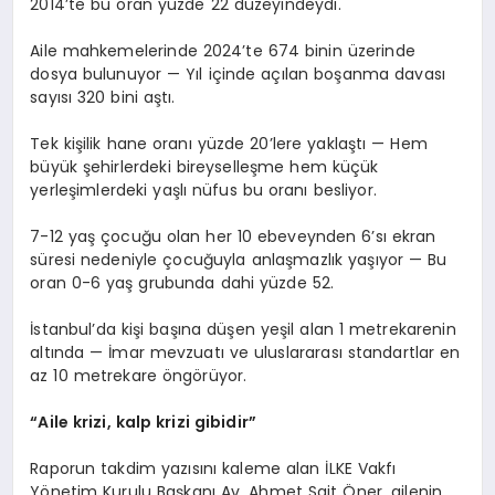
2014’te bu oran yüzde 22 düzeyindeydi.
Aile mahkemelerinde 2024’te 674 binin üzerinde
dosya bulunuyor — Yıl içinde açılan boşanma davası
sayısı 320 bini aştı.
Tek kişilik hane oranı yüzde 20’lere yaklaştı — Hem
büyük şehirlerdeki bireyselleşme hem küçük
yerleşimlerdeki yaşlı nüfus bu oranı besliyor.
7-12 yaş çocuğu olan her 10 ebeveynden 6’sı ekran
süresi nedeniyle çocuğuyla anlaşmazlık yaşıyor — Bu
oran 0-6 yaş grubunda dahi yüzde 52.
İstanbul’da kişi başına düşen yeşil alan 1 metrekarenin
altında — İmar mevzuatı ve uluslararası standartlar en
az 10 metrekare öngörüyor.
“Aile krizi, kalp krizi gibidir”
Raporun takdim yazısını kaleme alan İLKE Vakfı
Yönetim Kurulu Başkanı Av. Ahmet Sait Öner, ailenin