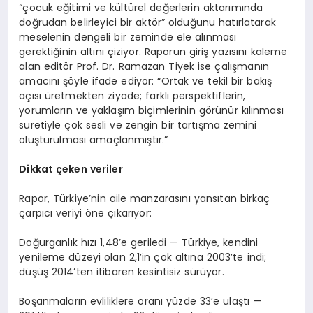
“çocuk eğitimi ve kültürel değerlerin aktarımında
doğrudan belirleyici bir aktör” olduğunu hatırlatarak
meselenin dengeli bir zeminde ele alınması
gerektiğinin altını çiziyor. Raporun giriş yazısını kaleme
alan editör Prof. Dr. Ramazan Tiyek ise çalışmanın
amacını şöyle ifade ediyor: “Ortak ve tekil bir bakış
açısı üretmekten ziyade; farklı perspektiflerin,
yorumların ve yaklaşım biçimlerinin görünür kılınması
suretiyle çok sesli ve zengin bir tartışma zemini
oluşturulması amaçlanmıştır.”
Dikkat çeken veriler
Rapor, Türkiye’nin aile manzarasını yansıtan birkaç
çarpıcı veriyi öne çıkarıyor:
Doğurganlık hızı 1,48’e geriledi — Türkiye, kendini
yenileme düzeyi olan 2,1’in çok altına 2003’te indi;
düşüş 2014’ten itibaren kesintisiz sürüyor.
Boşanmaların evliliklere oranı yüzde 33’e ulaştı —