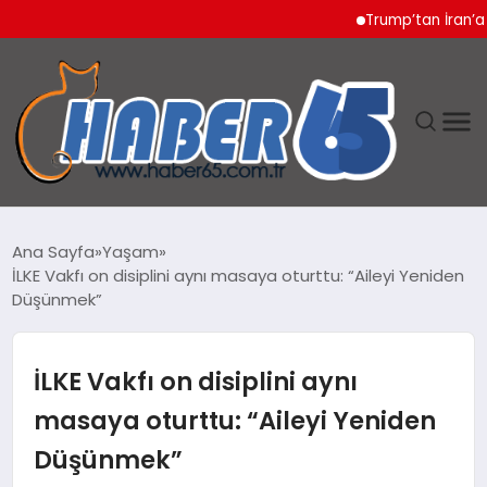
Trump’tan İran’a Sert Te
ANASAYFA
Ana Sayfa
Yaşam
İLKE Vakfı on disiplini aynı masaya oturttu: “Aileyi Yeniden
YAŞAM
Düşünmek”
TEKNOLOJI
İLKE Vakfı on disiplini aynı
masaya oturttu: “Aileyi Yeniden
Düşünmek”