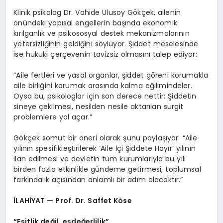
Klinik psikolog Dr. Vahide Ulusoy Gökçek, ailenin
önündeki yapısal engellerin başında ekonomik
kırılganlık ve psikososyal destek mekanizmalarının
yetersizliğinin geldiğini söylüyor. Şiddet meselesinde
ise hukuki çerçevenin tavizsiz olmasını talep ediyor:
“Aile fertleri ve yasal organlar, şiddet göreni korumakla
aile birliğini korumak arasında kalma eğilimindeler.
Oysa bu, psikologlar için son derece nettir: Şiddetin
sineye çekilmesi, nesilden nesile aktarılan sürgit
problemlere yol açar.”
Gökçek somut bir öneri olarak şunu paylaşıyor: “Aile
yılının spesifikleştirilerek ‘Aile İçi Şiddete Hayır’ yılının
ilan edilmesi ve devletin tüm kurumlarıyla bu yılı
birden fazla etkinlikle gündeme getirmesi, toplumsal
farkındalık açısından anlamlı bir adım olacaktır.”
İLAHİYAT — Prof. Dr. Saffet Köse
“Eşitlik değil, eşdeğerlilik”