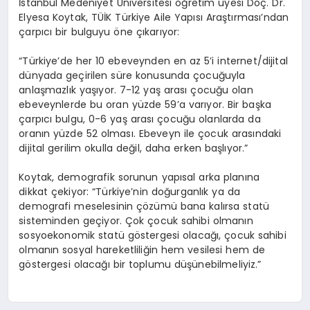
İstanbul Medeniyet Üniversitesi öğretim üyesi Doç. Dr.
Elyesa Koytak, TÜİK Türkiye Aile Yapısı Araştırması’ndan
çarpıcı bir bulguyu öne çıkarıyor:
“Türkiye’de her 10 ebeveynden en az 5’i internet/dijital
dünyada geçirilen süre konusunda çocuğuyla
anlaşmazlık yaşıyor. 7-12 yaş arası çocuğu olan
ebeveynlerde bu oran yüzde 59’a varıyor. Bir başka
çarpıcı bulgu, 0-6 yaş arası çocuğu olanlarda da
oranın yüzde 52 olması. Ebeveyn ile çocuk arasındaki
dijital gerilim okulla değil, daha erken başlıyor.”
Koytak, demografik sorunun yapısal arka planına
dikkat çekiyor: “Türkiye’nin doğurganlık ya da
demografi meselesinin çözümü bana kalırsa statü
sisteminden geçiyor. Çok çocuk sahibi olmanın
sosyoekonomik statü göstergesi olacağı, çocuk sahibi
olmanın sosyal hareketliliğin hem vesilesi hem de
göstergesi olacağı bir toplumu düşünebilmeliyiz.”