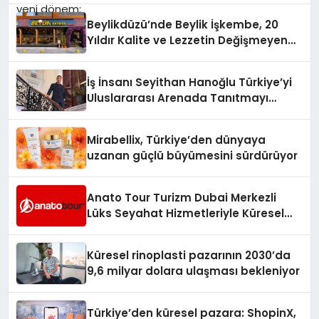
Beylikdüzü’nde Beylik İşkembe, 20
Yıldır Kalite ve Lezzetin Değişmeyen
Adresi
İş İnsanı Seyithan Hanoğlu Türkiye’yi
Uluslararası Arenada Tanıtmayı
Hedefliyor
Mirabellix, Türkiye’den dünyaya
uzanan güçlü büyümesini sürdürüyor
Anato Tour Turizm Dubai Merkezli
Lüks Seyahat Hizmetleriyle Küresel
Turizmde Öne Çıkıyor
Küresel rinoplasti pazarının 2030’da
9,6 milyar dolara ulaşması bekleniyor
Türkiye’den küresel pazara: ShopinX,