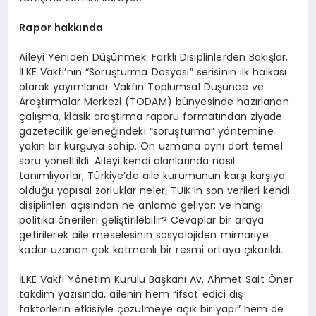
Rapor hakkında
Aileyi Yeniden Düşünmek: Farklı Disiplinlerden Bakışlar,
İLKE Vakfı’nın “Soruşturma Dosyası” serisinin ilk halkası
olarak yayımlandı. Vakfın Toplumsal Düşünce ve
Araştırmalar Merkezi (TODAM) bünyesinde hazırlanan
çalışma, klasik araştırma raporu formatından ziyade
gazetecilik geleneğindeki “soruşturma” yöntemine
yakın bir kurguya sahip. On uzmana aynı dört temel
soru yöneltildi: Aileyi kendi alanlarında nasıl
tanımlıyorlar; Türkiye’de aile kurumunun karşı karşıya
olduğu yapısal zorluklar neler; TÜİK’in son verileri kendi
disiplinleri açısından ne anlama geliyor; ve hangi
politika önerileri geliştirilebilir? Cevaplar bir araya
getirilerek aile meselesinin sosyolojiden mimariye
kadar uzanan çok katmanlı bir resmi ortaya çıkarıldı.
İLKE Vakfı Yönetim Kurulu Başkanı Av. Ahmet Sait Öner
takdim yazısında, ailenin hem “ifsat edici dış
faktörlerin etkisiyle çözülmeye açık bir yapı” hem de