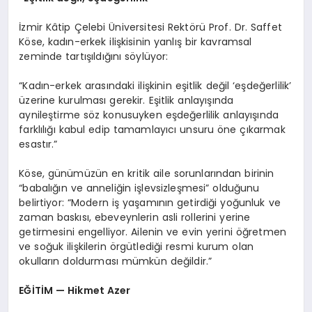
İzmir Kâtip Çelebi Üniversitesi Rektörü Prof. Dr. Saffet
Köse, kadın-erkek ilişkisinin yanlış bir kavramsal
zeminde tartışıldığını söylüyor:
“Kadın-erkek arasındaki ilişkinin eşitlik değil ‘eşdeğerlilik’
üzerine kurulması gerekir. Eşitlik anlayışında
aynileştirme söz konusuyken eşdeğerlilik anlayışında
farklılığı kabul edip tamamlayıcı unsuru öne çıkarmak
esastır.”
Köse, günümüzün en kritik aile sorunlarından birinin
“babalığın ve anneliğin işlevsizleşmesi” olduğunu
belirtiyor: “Modern iş yaşamının getirdiği yoğunluk ve
zaman baskısı, ebeveynlerin asli rollerini yerine
getirmesini engelliyor. Ailenin ve evin yerini öğretmen
ve soğuk ilişkilerin örgütlediği resmi kurum olan
okulların doldurması mümkün değildir.”
EĞİTİM — Hikmet Azer