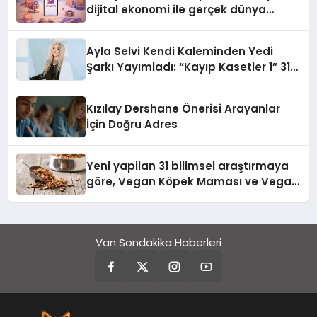
dijital ekonomi ile gerçek dünya
alışverişini bir araya getirmeyi
hedefliyor
Ayla Selvi Kendi Kaleminden Yedi
Şarkı Yayımladı: “Kayıp Kasetler 1” 31
Temmuz’da Çıktı
Kızılay Dershane Önerisi Arayanlar
İçin Doğru Adres
Yeni yapilan 31 bilimsel araştırmaya
göre, Vegan Köpek Maması ve Vegan
Kedi Mamasının İyi Sindirildiğini
Ortaya Koydu
Van Sondakika Haberleri