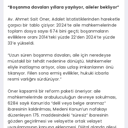
“Boşanma davaları yıllara yayılıyor, aileler bekliyor”
Av. Ahmet Sait Öner, Adalet İstatistiklerinden hareketle
çarpıcı bir tablo çiziyor: 2024’te aile mahkemelerinde
toplam dosya sayısı 674 bini geçti; boşanmaların
evliliklere oranı 2014’teki yüzde 22’den 2024’te yüzde
33’e yükseldi.
“Uzun süren boşanma davaları, aile için neredeyse
müstakil bir tehdit nedenine dönüştü. Mahkemeler
eliyle inatlaşma artıyor, olası uzlaşı imkanlarının önü
tıkanıyor. Fiilen sona ermiş evlilikler, hukuki icbarla
resmi varlığını sürdürüyor.”
Öner kapsamlı bir reform paketi öneriyor: aile
mahkemelerinde arabuluculuğun devreye sokulması,
6284 sayılı Kanun’da “delil veya belge aranmaz”
ibaresinin kaldırılması, Medeni Kanun’un nafakayı
düzenleyen 175. maddesindeki “süresiz” ibaresinin
gözden geçirilmesi ve velayette ortak velayet
uygulamasının kanuna eklenmesi. Dijital alanda aileyi