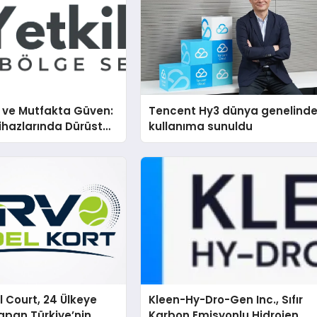
i ve Mutfakta Güven:
Tencent Hy3 dünya genelind
hazlarında Dürüst
kullanıma sunuldu
estek Deneyimi
 Court, 24 Ülkeye
Kleen-Hy-Dro-Gen Inc., Sıfır
apan Türkiye’nin
Karbon Emisyonlu Hidrojen