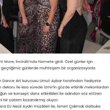
nt More, İnciraltı’nda hizmete girdi. Özel günler için
iği geçtiğimiz günlerde muhteşem bir organizasyonla
uyuran Dance Art kurucusu Umut Aybar tarafından faaliyete
n dekoru ile kısa sürede İzmir’in gözde etkinlik mekanlardan
üğün ve konsept dans etkinlikleri ile adından söz ettiren
 bir yatırım kazandırmış oluyor.
nuna DJ Necil Aydın müzikleri ile, İsmet Çakmak darbuka