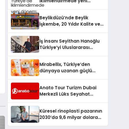
iklimlendirmede yeni
dönem: Madoka Plus
Türkiye’de
Beylikdüzü’nde Beylik
İşkembe, 20 Yıldır Kalite ve
Lezzetin Değişmeyen Adresi
İş İnsanı Seyithan Hanoğlu
Türkiye’yi Uluslararası
Arenada Tanıtmayı
Hedefliyor
Mirabellix, Türkiye’den
dünyaya uzanan güçlü
büyümesini sürdürüyor
Anato Tour Turizm Dubai
Merkezli Lüks Seyahat
Hizmetleriyle Küresel
Turizmde Öne Çıkıyor
Küresel rinoplasti pazarının
2030’da 9,6 milyar dolara
ulaşması bekleniyor