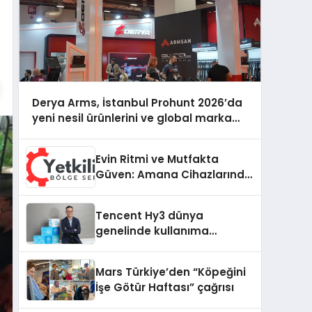
Derya Arms, İstanbul Prohunt 2026’da
yeni nesil ürünlerini ve global marka
vizyonunu sergiledi
Evin Ritmi ve Mutfakta
Güven: Amana Cihazlarında
Dürüst Teknik Destek
Deneyimi
Tencent Hy3 dünya
genelinde kullanıma
sunuldu
Mars Türkiye’den “Köpeğini
İşe Götür Haftası” çağrısı