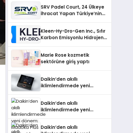
SRV Padel Court, 24 Ülkeye
İhracat Yapan Türkiye’nin
Padel Kortu Üretim Gücü
Kleen-Hy-Dro-Gen Inc., Sıfır
Karbon Emisyonlu Hidrojen
Isıtma Teknolojisinde ISO ve
TSSA Düzenleyici Onaylarını
Marie Rose kozmetik
Aldı
sektörüne giriş yaptı
Daikin’den akıllı
iklimlendirmede yeni
dönem: Madoka Plus
Türkiye’de
Daikin’den akıllı
iklimlendirmede yeni
dönem: Madoka Plus
Türkiye’de
Daikin’den akıllı