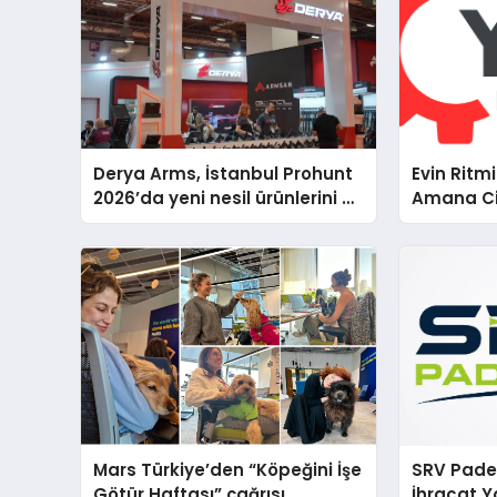
Derya Arms, İstanbul Prohunt
Evin Ritm
2026’da yeni nesil ürünlerini ve
Amana Ci
global marka vizyonunu
Teknik D
sergiledi
Mars Türkiye’den “Köpeğini İşe
SRV Padel
Götür Haftası” çağrısı
İhracat Y