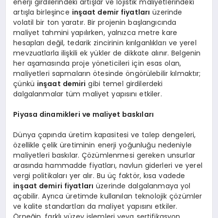
enerji girdilerindeki artışlar ve lojistik maliyetlerindeki
artışla birleşince
inşaat demir fiyatları
üzerinde
volatil bir ton yaratır. Bir projenin başlangıcında
maliyet tahmini yapılırken, yalnızca metre kare
hesapları değil, tedarik zincirinin kırılganlıkları ve yerel
mevzuatlarla ilişkili ek yükler de dikkate alınır. Belgenin
her aşamasında proje yöneticileri için esas olan,
maliyetleri sapmaların ötesinde öngörülebilir kılmaktır;
çünkü
inşaat demiri
gibi temel girdilerdeki
dalgalanmalar tüm maliyet yapısını etkiler.
Piyasa dinamikleri ve maliyet baskıları
Dünya çapında üretim kapasitesi ve talep dengeleri,
özellikle çelik üretiminin enerji yoğunluğu nedeniyle
maliyetleri baskılar. Çözümlenmesi gereken unsurlar
arasında hammadde fiyatları, navlun giderleri ve yerel
vergi politikaları yer alır. Bu üç faktör, kısa vadede
inşaat demiri fiyatları
üzerinde dalgalanmaya yol
açabilir. Ayrıca üretimde kullanılan teknolojik çözümler
ve kalite standartları da maliyet yapısını etkiler.
Örneğin, farklı yüzey işlemleri veya sertifikasyon