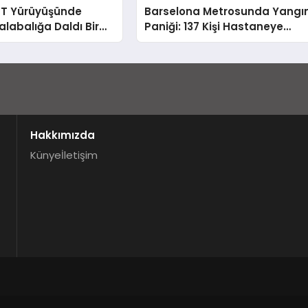
GBT Yürüyüşünde
Barselona Metrosunda Yangı
alabalığa Daldı Bir
Paniği: 137 Kişi Hastaneye
Yaralı
Kaldırıldı
Hakkımızda
Künye
İletişim