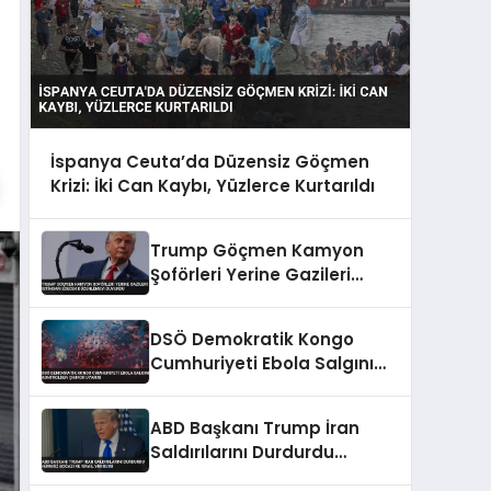
İspanya Ceuta’da Düzensiz Göçmen
Krizi: İki Can Kaybı, Yüzlerce Kurtarıldı
Trump Göçmen Kamyon
Şoförleri Yerine Gazileri
İstihdam Edecek
Düzenlemeyi Duyurdu
DSÖ Demokratik Kongo
Cumhuriyeti Ebola Salgını
Kontrolden Çıkıyor Uyarısı
ABD Başkanı Trump İran
Saldırılarını Durdurdu
Hürmüz Boğazı ve İsrail