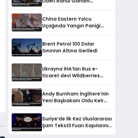
Lideri Rahul Gandhi
Protestoda Gözaltına Alındı
China Eastern Yolcu
Uçağında Yangın Paniği
Guiyang Havalimanı’nda
Söndürüldü
Brent Petrol 100 Dolar
Sınırının Altına Geriledi
Ukrayna İHA’ları Rus e-
ticaret devi Wildberries
depolarını vurdu 8 ölü 62
yaralı
Andy Burnham İngiltere’nin
Yeni Başbakanı Oldu Keir
Starmer Görevini Bıraktı
Suriye’de İlk Kez Uluslararası
Şam Tekstil Fuarı Kapılarını
Açtı