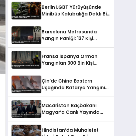
Vurgusu
Berlin LGBT Yürüyüşünde
Minibüs Kalabalığa Daldı Bir
Ölü Sekiz Yaralı
Barselona Metrosunda
Yangın Paniği: 137 Kişi
Hastaneye Kaldırıldı
Fransa İspanya Orman
Yangınları 300 Bin Kişi
Tahliye Edildi
Çin’de China Eastern
Uçağında Batarya Yangını
Paniğe Yol Açtı
Macaristan Başbakanı
Magyar’a Canlı Yayında
Tükürük Saldırısı
Hindistan’da Muhalefet