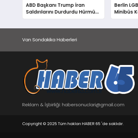
ABD Başkanı Trump İran
Berlin L
Saldırılarını Durdurdu Hürmüz
Minibüs K
Boğazı ve İsrail Vurgusu
Ölü Sekiz 
Van Sondakika Haberleri
Reklam & İşbirliği:
habersonuclari@gmail.com
Copyright © 2025 Tüm hakları HABER 65 'de saklıdır.