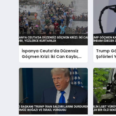
İspanya Ceuta’da Düzensiz
Trump G
Göçmen Krizi: İki Can Kaybı,
Şoförleri 
Yüzlerce Kurtarıldı
İstihdam
Duyurdu