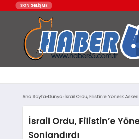
SON GELİŞME
Ana Sayfa
Dünya
İsrail Ordu, Filistin’e Yönelik Ask
İsrail Ordu, Filistin’e Y
Sonlandırdı