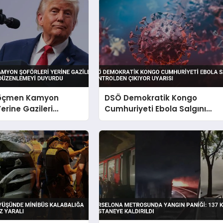
öçmen Kamyon
DSÖ Demokratik Kongo
Yerine Gazileri
Cumhuriyeti Ebola Salgını
 Edecek Düzenlemeyi
Kontrolden Çıkıyor Uyarısı