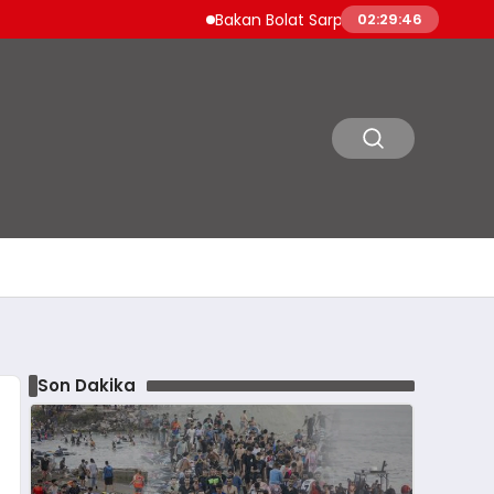
Bakan Bolat Sarp Gümrük Kapısı’nı Değerlen
02:29:47
Son Dakika