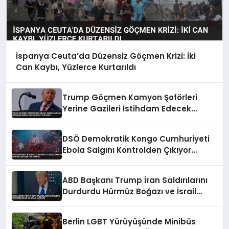
İspanya Ceuta’da Düzensiz Göçmen Krizi: İki
Can Kaybı, Yüzlerce Kurtarıldı
Trump Göçmen Kamyon Şoförleri
Yerine Gazileri İstihdam Edecek
Düzenlemeyi Duyurdu
DSÖ Demokratik Kongo Cumhuriyeti
Ebola Salgını Kontrolden Çıkıyor
Uyarısı
ABD Başkanı Trump İran Saldırılarını
Durdurdu Hürmüz Boğazı ve İsrail
Vurgusu
Berlin LGBT Yürüyüşünde Minibüs