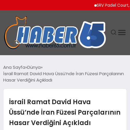
SRV Padel Court, 24 Ül
ANASAYFA
Ana Sayfa
Dünya
İsrail Ramat David Hava Üssü’nde İran Füzesi Parçalarının
YAŞAM
Hasar Verdiğini Açıkladı
TEKNOLOJI
İsrail Ramat David Hava
Üssü’nde İran Füzesi Parçalarının
Hasar Verdiğini Açıkladı