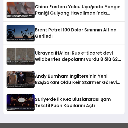
China Eastern Yolcu Uçağında Yangın
Paniği Guiyang Havalimanı’nda
Söndürüldü
Brent Petrol 100 Dolar Sınırının Altına
Geriledi
Ukrayna İHA’ları Rus e-ticaret devi
Wildberries depolarını vurdu 8 ölü 62
yaralı
Andy Burnham İngiltere’nin Yeni
Başbakanı Oldu Keir Starmer Görevini
Bıraktı
Suriye’de İlk Kez Uluslararası Şam
Tekstil Fuarı Kapılarını Açtı