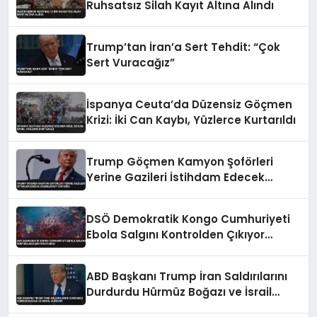
Ruhsatsız Silah Kayıt Altına Alındı
Trump’tan İran’a Sert Tehdit: “Çok
Sert Vuracağız”
İspanya Ceuta’da Düzensiz Göçmen
Krizi: İki Can Kaybı, Yüzlerce Kurtarıldı
Trump Göçmen Kamyon Şoförleri
Yerine Gazileri İstihdam Edecek
Düzenlemeyi Duyurdu
DSÖ Demokratik Kongo Cumhuriyeti
Ebola Salgını Kontrolden Çıkıyor
Uyarısı
ABD Başkanı Trump İran Saldırılarını
Durdurdu Hürmüz Boğazı ve İsrail
Vurgusu