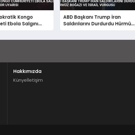
kratik Kongo
ABD Başkanı Trump İran
ti Ebola Salgını
Saldırılarını Durdurdu Hürmüz
n Çıkıyor Uyarısı
Boğazı ve İsrail Vurgusu
Hakkımızda
Künye
İletişim