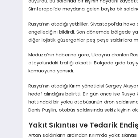
duyurdu. Bu saldırıda bir kişinin hayatını kaybettiğ
Simferopol’de meydana gelen başka bir saldırıda 
Rusya’nın atadığı yetkililer, Sivastopol’da ha
engellediğini bildirdi. Son dönemde bölgede yakı
diğer lojistik güzergahlar peş peşe saldırılara m
Meduza’nın haberine göre, Ukrayna dronları Ro
otoyolundaki trafiği aksattı. Bölgede gıda taş
kamuoyuna yansıdı.
Rusya’nın atadığı Kırım yöneticisi Sergey Aksyo
hedef alındığını belirtti. Bir gün önce ise Ru
hattındaki bir yolcu otobüsünün dron saldırısına 
Denis Puşilin, otobüs saldırısında sekiz kişinin öl
Yakıt Sıkıntısı ve Tedarik Endiş
Artan saldırıların ardından Kırım’da yakıt sıkıntı