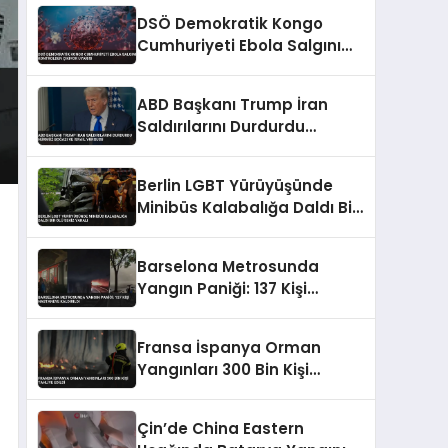
Düzenlemeyi Duyurdu
DSÖ Demokratik Kongo
Cumhuriyeti Ebola Salgını
Kontrolden Çıkıyor Uyarısı
ABD Başkanı Trump İran
Saldırılarını Durdurdu
Hürmüz Boğazı ve İsrail
Vurgusu
Berlin LGBT Yürüyüşünde
Minibüs Kalabalığa Daldı Bir
Ölü Sekiz Yaralı
Barselona Metrosunda
Yangın Paniği: 137 Kişi
Hastaneye Kaldırıldı
Fransa İspanya Orman
Yangınları 300 Bin Kişi
Tahliye Edildi
Çin’de China Eastern