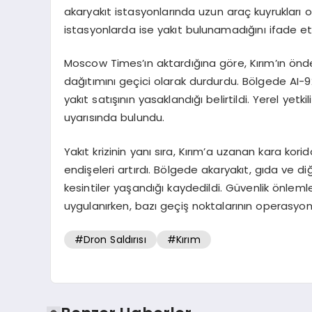
akaryakıt istasyonlarında uzun araç kuyrukları olu
istasyonlarda ise yakıt bulunamadığını ifade ett
Moscow Times’ın aktardığına göre, Kırım’ın önde
dağıtımını geçici olarak durdurdu. Bölgede AI-92 
yakıt satışının yasaklandığı belirtildi. Yerel yetk
uyarısında bulundu.
Yakıt krizinin yanı sıra, Kırım’a uzanan kara kor
endişeleri artırdı. Bölgede akaryakıt, gıda ve
kesintiler yaşandığı kaydedildi. Güvenlik önleml
uygulanırken, bazı geçiş noktalarının operasyone
#Dron Saldırısı
#Kırım