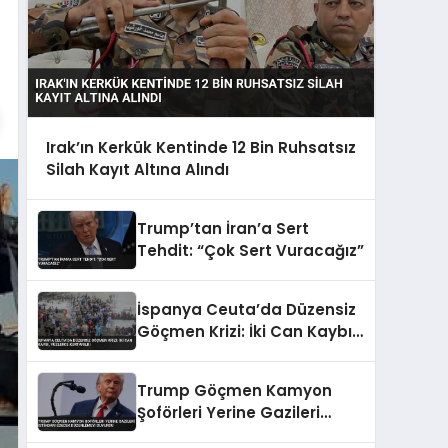
Irak’ın Kerkük Kentinde 12 Bin Ruhsatsız
Silah Kayıt Altına Alındı
Trump’tan İran’a Sert
Tehdit: “Çok Sert Vuracağız”
İspanya Ceuta’da Düzensiz
Göçmen Krizi: İki Can Kaybı,
Yüzlerce Kurtarıldı
Trump Göçmen Kamyon
Şoförleri Yerine Gazileri
İstihdam Edecek