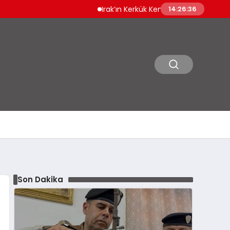
Irak’ın Kerkük Kentinde 12 Bin Ruhsatsız Silah 
14:26:37
Son Dakika