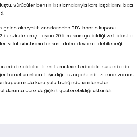
ştu. Sürücüler benzin kısıtlamalarıyla karşılaştıklarını, bazı
i.
 gelen akaryakıt zincirlerinden TES, benzin kuponu
benzinde araç başına 20 litre sınırı getirildiği ve bidonlara
ililer, yakıt sıkıntısının bir süre daha devam edebileceği
idorundaki saldırılar, temel ürünlerin tedariki konusunda da
 diğer temel ürünlerin taşındığı güzergahlarda zaman zaman
eri kapsamında kara yolu trafiğinde sınırlamalar
l duruma göre değişiklik gösterebildiği aktarıldı.