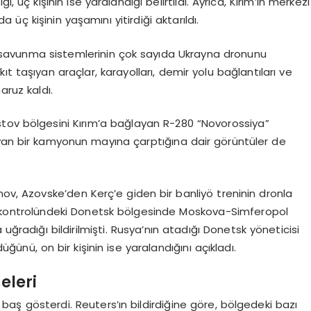
i, üç kişinin ise yaralandığı belirtildi. Ayrıca, Kırım’ın merkezi
üç kişinin yaşamını yitirdiği aktarıldı.
va savunma sistemlerinin çok sayıda Ukrayna dronunu
t taşıyan araçlar, karayolları, demir yolu bağlantıları ve
aruz kaldı.
stov bölgesini Kırım’a bağlayan R-280 “Novorossiya”
ıyan bir kamyonun mayına çarptığına dair görüntüler de
nov, Azovske’den Kerç’e giden bir banliyö treninin dronla
sya kontrolündeki Donetsk bölgesinde Moskova-Simferopol
uğradığı bildirilmişti. Rusya’nın atadığı Donetsk yöneticisi
düğünü, on bir kişinin ise yaralandığını açıkladı.
eleri
sı baş gösterdi. Reuters’ın bildirdiğine göre, bölgedeki bazı