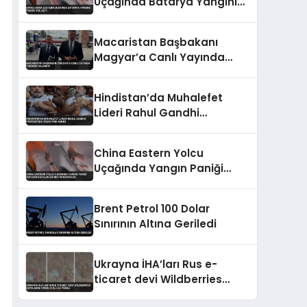
Uçağında Batarya Yangını
Paniğe Yol Açtı
Macaristan Başbakanı
Magyar’a Canlı Yayında
Tükürük Saldırısı
Hindistan’da Muhalefet
Lideri Rahul Gandhi
Protestoda Gözaltına Alındı
China Eastern Yolcu
Uçağında Yangın Paniği
Guiyang Havalimanı’nda
Söndürüldü
Brent Petrol 100 Dolar
Sınırının Altına Geriledi
Ukrayna İHA’ları Rus e-
ticaret devi Wildberries
depolarını vurdu 8 ölü 62