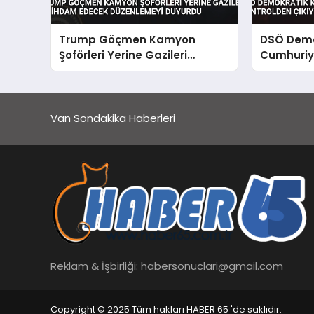
Trump Göçmen Kamyon
DSÖ Demo
Şoförleri Yerine Gazileri
Cumhuriye
İstihdam Edecek Düzenlemeyi
Kontrolde
Duyurdu
Van Sondakika Haberleri
Reklam & İşbirliği:
habersonuclari@gmail.com
Copyright © 2025 Tüm hakları HABER 65 'de saklıdır.