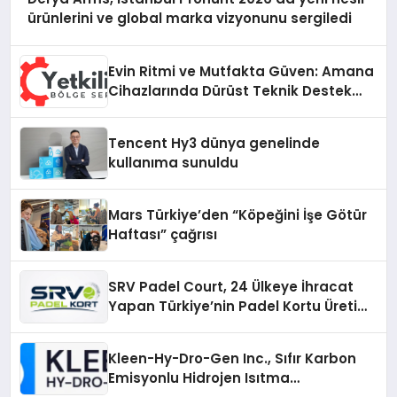
ürünlerini ve global marka vizyonunu sergiledi
Evin Ritmi ve Mutfakta Güven: Amana
Cihazlarında Dürüst Teknik Destek
Deneyimi
Tencent Hy3 dünya genelinde
kullanıma sunuldu
Mars Türkiye’den “Köpeğini İşe Götür
Haftası” çağrısı
SRV Padel Court, 24 Ülkeye İhracat
Yapan Türkiye’nin Padel Kortu Üretim
Gücü
Kleen-Hy-Dro-Gen Inc., Sıfır Karbon
Emisyonlu Hidrojen Isıtma