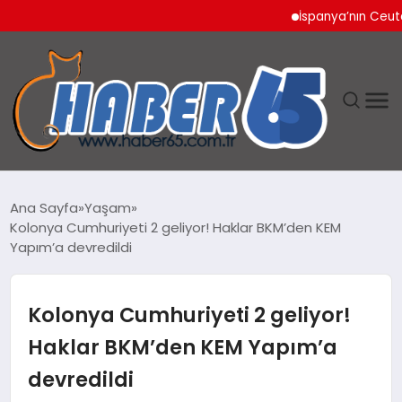
İspanya’nın Ceuta Sınır
ANASAYFA
Ana Sayfa
Yaşam
Kolonya Cumhuriyeti 2 geliyor! Haklar BKM’den KEM
YAŞAM
Yapım’a devredildi
TEKNOLOJI
Kolonya Cumhuriyeti 2 geliyor!
Haklar BKM’den KEM Yapım’a
devredildi