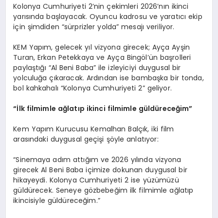
Kolonya Cumhuriyeti 2’nin çekimleri 2026’nın ikinci
yarısında başlayacak. Oyuncu kadrosu ve yaratıcı ekip
için şimdiden “sürprizler yolda” mesajı veriliyor.
KEM Yapım, gelecek yıl vizyona girecek; Ayça Ayşin
Turan, Erkan Petekkaya ve Ayça Bingöl’ün başrolleri
paylaştığı “Al Beni Baba” ile izleyiciyi duygusal bir
yolculuğa çıkaracak. Ardından ise bambaşka bir tonda,
bol kahkahalı “Kolonya Cumhuriyeti 2” geliyor.
“İlk filmimle ağlatıp ikinci filmimle güldü
rece
ğim”
Kem Yapım Kurucusu Kemalhan Balçık, iki film
arasındaki duygusal geçişi şöyle anlatıyor:
“Sinemaya adım attığım ve 2026 yılında vizyona
girecek Al Beni Baba içimize dokunan duygusal bir
hikayeydi. Kolonya Cumhuriyeti 2 ise yüzümüzü
güldürecek. Seneye gözbebeğim ilk filmimle ağlatıp
ikincisiyle güldüreceğim.”