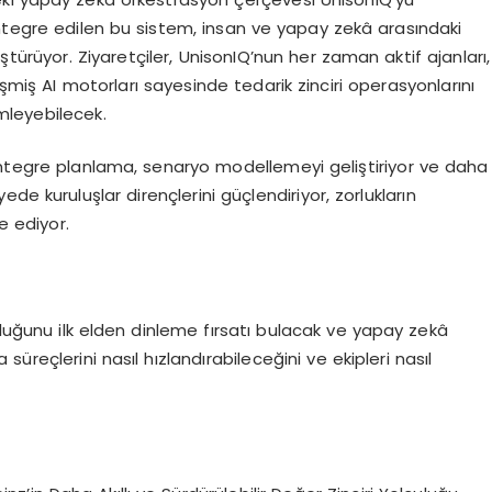
tegre edilen bu sistem, insan ve yapay zekâ arasındaki
nüştürüyor. Ziyaretçiler, UnisonIQ’nun her zaman aktif ajanları,
iş AI motorları sayesinde tedarik zinciri operasyonlarını
mleyebilecek.
entegre planlama, senaryo modellemeyi geliştiriyor ve daha
yede kuruluşlar dirençlerini güçlendiriyor, zorlukların
e ediyor.
uluğunu ilk elden dinleme fırsatı bulacak ve yapay zekâ
reçlerini nasıl hızlandırabileceğini ve ekipleri nasıl