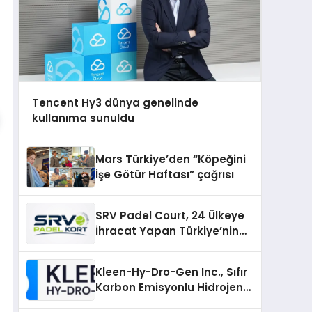
Tencent Hy3 dünya genelinde
kullanıma sunuldu
Mars Türkiye’den “Köpeğini
İşe Götür Haftası” çağrısı
SRV Padel Court, 24 Ülkeye
İhracat Yapan Türkiye’nin
Padel Kortu Üretim Gücü
Kleen-Hy-Dro-Gen Inc., Sıfır
Karbon Emisyonlu Hidrojen
Isıtma Teknolojisinde ISO ve