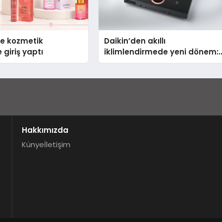
se kozmetik
Daikin’den akıllı
 giriş yaptı
iklimlendirmede yeni dönem:
Madoka Plus Türkiye’de
Hakkımızda
Künye
İletişim