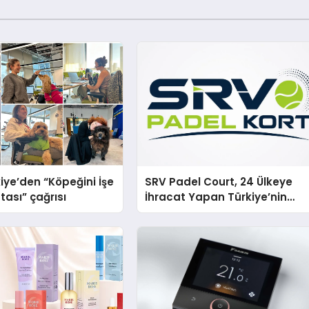
iye’den “Köpeğini İşe
SRV Padel Court, 24 Ülkeye
tası” çağrısı
İhracat Yapan Türkiye’nin
Padel Kortu Üretim Gücü