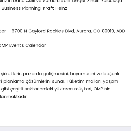
nz’in Daha Akıllı ve Sürdürülebilir Değer Zinciri Yolculuğu
Business Planning, Kraft Heinz
er – 6700 N Gaylord Rockies Blvd, Aurora, CO 80019, ABD
: OMP Events Calendar
şirketlerin pazarda gelişmesini, büyümesini ve başarılı
nciri planlama çözümlerini sunar. Tüketim malları, yaşam
k gibi çeşitli sektörlerdeki yüzlerce müşteri, OMP’nin
lanmaktadır.