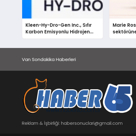
Kleen-Hy-Dro-Gen Inc., Sıfır
Marie Ro
Karbon Emisyonlu Hidrojen
sektörüne
Isıtma Teknolojisinde ISO ve
TSSA Düzenleyici Onaylarını
Aldı
Van Sondakika Haberleri
Reklam & İşbirliği:
habersonuclari@gmail.com