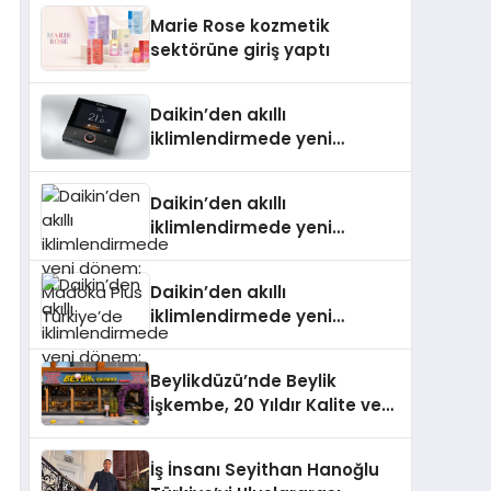
TSSA Düzenleyici Onaylarını
Marie Rose kozmetik
Aldı
sektörüne giriş yaptı
Daikin’den akıllı
iklimlendirmede yeni
dönem: Madoka Plus
Türkiye’de
Daikin’den akıllı
iklimlendirmede yeni
dönem: Madoka Plus
Türkiye’de
Daikin’den akıllı
iklimlendirmede yeni
dönem: Madoka Plus
Türkiye’de
Beylikdüzü’nde Beylik
İşkembe, 20 Yıldır Kalite ve
Lezzetin Değişmeyen Adresi
İş İnsanı Seyithan Hanoğlu