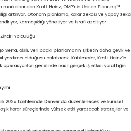
n markalarından Kraft Heinz, OMP’nin Unison Planning™
liği artırıyor. Otonom planlama, karar zekâsı ve yapay zekâ
ndiriyor, karmaşıklığı yönetiyor ve israfı azaltıyor.
 Zinciri Yolculuğu
 Serra, akıllı, veri odaklı planlamanın şirketin daha çevik ve
sıl yardımcı olduğunu anlatacak. Katılımcılar, Kraft Heinz’in
ek operasyonları genelinde nasıl gerçek iş etkisi yarattığını
yimi
lık 2025 tarihlerinde Denver’da düzenlenecek ve küresel
rmaşık karar süreçlerinde yüksek etki yaratacak stratejiler ve
eki yapay zekâ orkestrasyon çerçevesi UnisonIQ’yu