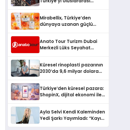
Türkiye’yi Uluslararası
Arenada Tanıtmayı
Hedefliyor
Mirabellix, Türkiye’den
dünyaya uzanan güçlü
büyümesini sürdürüyor
Anato Tour Turizm Dubai
Merkezli Lüks Seyahat
Hizmetleriyle Küresel
Turizmde Öne Çıkıyor
Küresel rinoplasti pazarının
2030’da 9,6 milyar dolara
ulaşması bekleniyor
Türkiye’den küresel pazara:
ShopinX, dijital ekonomi ile
gerçek dünya alışverişini bir
araya getirmeyi hedefliyor
Ayla Selvi Kendi Kaleminden
Yedi Şarkı Yayımladı: “Kayıp
Kasetler 1” 31 Temmuz’da