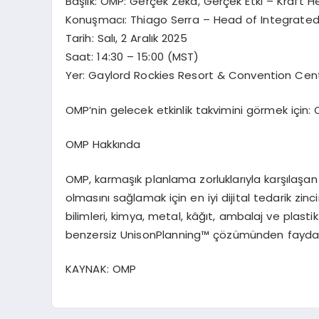
Başlık: OMP: Gerçek Zekâ, Gerçek Etki – Kraft Hei
Konuşmacı: Thiago Serra – Head of Integrated 
Tarih: Salı, 2 Aralık 2025
Saat: 14:30 – 15:00 (MST)
Yer: Gaylord Rockies Resort & Convention Cent
OMP’nin gelecek etkinlik takvimini görmek için
OMP Hakkında
OMP, karmaşık planlama zorluklarıyla karşılaşan 
olmasını sağlamak için en iyi dijital tedarik zi
bilimleri, kimya, metal, kâğıt, ambalaj ve plasti
benzersiz UnisonPlanning™ çözümünden fayda
KAYNAK: OMP