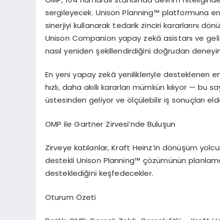
sergileyecek. Unison Planning™ platformuna en
sinerjiyi kullanarak tedarik zinciri kararlarını dö
Unison Companion yapay zekâ asistanı ve gelişm
nasıl yeniden şekillendirdiğini doğrudan deneyi
En yeni yapay zekâ yenilikleriyle desteklenen 
hızlı, daha akıllı kararları mümkün kılıyor — bu sa
üstesinden geliyor ve ölçülebilir iş sonuçları eld
OMP ile Gartner Zirvesi’nde Buluşun
Zirveye katılanlar, Kraft Heinz’in dönüşüm yolc
destekli Unison Planning™ çözümünün planlama sü
desteklediğini keşfedecekler.
Oturum Özeti