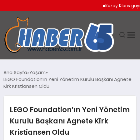
Kuzey Kıbrıs gayrimenku
ANASAYFA
Ana Sayfa
Yaşam
LEGO Foundation’ın Yeni Yönetim Kurulu Başkanı Agnete
YAŞAM
Kirk Kristiansen Oldu
TEKNOLOJI
LEGO Foundation’ın Yeni Yönetim
Kurulu Başkanı Agnete Kirk
Kristiansen Oldu