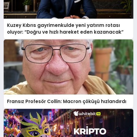
Kuzey Kıbrıs gayrimenkulde yeni yatırım rotası
oluyor: “Doğru ve hızlı hareket eden kazanacak”
Fransız Profesör Collin: Macron çöküşü hızlandırdı