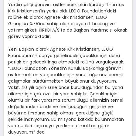
Yard
ı
mc
ı
l
ığı
g
ö
revini
ü
stlenecek olan karde
ş
i Thomas
Kirk Kristiansen
’
in yerini ald
ı
. LEGO Foundation
’
daki
rol
ü
ne ek olarak Agnete Kirk Kristiansen, LEGO
Group
’
un %75
’
ine sahip olan aileye ait holding ve
yat
ı
r
ı
m
ş
irketi KIRKBI A/S
’
te de Ba
ş
kan Yard
ı
mc
ı
s
ı
olarak
g
ö
rev yapmaktad
ı
r.
Yeni Ba
ş
kan olarak Agnete Kirk Kristiansen, LEGO
Foundation
’ı
n d
ü
nya genelindeki
ç
ocuklar i
ç
in daha
parlak bir gelecek in
ş
a etmedeki rol
ü
n
ü
vurgula
yarak,
“LEGO Foundation Y
ö
netim Kurulu Ba
ş
kanl
ığı
g
ö
revini
ü
stlenmekten ve
ç
ocuklar i
ç
in y
ü
r
ü
tt
üğü
m
ü
z
ö
nemli
ç
al
ış
malar
ı
s
ü
rd
ü
rmekten b
ü
y
ü
k onur duyuyorum.
Vak
ı
f, 40 y
ı
l
ı
a
ş
k
ı
n s
ü
re
ö
nce kuruldu
ğ
undan bu yana
ailemiz i
ç
in
ç
ok
ö
zel bir yere sahiptir.
Ç
ocuklar i
ç
in
olumlu bir fark yaratma sorumlulu
ğ
u ailemizin temel
de
ğ
erlerinden biridir ve her
ç
ocu
ğ
un geli
ş
me ve
b
ü
y
ü
me f
ı
rsat
ı
na sahip olmas
ı
gerekti
ğ
ine g
üç
l
ü
ş
ekilde inan
ı
yorum. Bu misyona katk
ı
da bulunmaktan
ve onu ileri ta
şı
maya yard
ı
mc
ı
olmaktan gurur
duyuyorum” dedi.