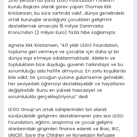
2016 y
ı
l
ı
ndan bu yana LEGO Foundation Y
ö
netim
Kurulu Ba
ş
kan
ı
olarak g
ö
rev yap
an
Thomas Kirk
Kristiansen, bu s
ü
re zarf
ı
nda vak
ı
f, d
ü
nya genelindeki
ortak kurulu
ş
lar arac
ı
l
ığı
yla
ç
ocuklar
ı
n geli
ş
imini
desteklemek amac
ı
yla 15 milyar Danimarka
Kronu
’
ndan (2 milyar Euro) fazla hibe sa
ğ
lam
ış
t
ı
r.
Agnete Kirk Kristiansen
,
”
40 y
ı
ld
ı
r LEGO Foundation,
topluma geri vermeye ve
ç
ocuklar i
ç
in daha iyi bir
d
ü
nya in
ş
a etmeye odaklanmaktad
ı
r. Ailelerin ve
topluluklar
ı
n bize duydu
ğ
u g
ü
venin fark
ı
nday
ı
z ve bu
sorumlulu
ğ
u asla hafife alm
ı
yoruz. En zorlu ko
ş
ullarda
bile vak
ı
f, bir
ç
ocu
ğ
un y
ü
z
ü
ne g
ü
l
ü
mseme getirebilir,
her seviyedeki
öğ
renciyi destekleyebilir ve hayatlar
ı
n
ı
de
ğ
i
ş
tirebilir. Bunu en y
ü
ksek hassasiyet ve
sorumlulukla ger
ç
ekle
ş
tiriyoruz” dedi
LEGO Group
’
un ortak sahiplerinden biri olarak
s
ü
rd
ü
r
ü
lebilir geli
ş
imini desteklemenin yan
ı
s
ı
ra LEGO
Foundation, e
ğ
itim, ara
ş
t
ı
rma ve
ç
ocuk geli
ş
imi
alanlar
ı
ndaki giri
ş
imleri finanse ederek ve Brac, IRC,
UNICEF, Save the Children ve Norwegian Refugee