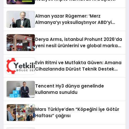
Alman yazar Rügemer: ‘Merz
Almanya’yı yoksullaştırıyor ABD’yi
zenginleştiriyor’
Derya Arms, İstanbul Prohunt 2026’da
yeni nesil ürünlerini ve global marka
vizyonunu sergiledi
Evin Ritmi ve Mutfakta Güven: Amana
Cihazlarında Dürüst Teknik Destek
Deneyimi
Tencent Hy3 dünya genelinde
kullanıma sunuldu
Mars Türkiye’den “Köpeğini İşe Götür
Haftası” çağrısı