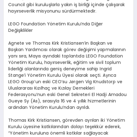
Council gibi kurulu
ş
larla yak
ı
n i
ş
birli
ğ
i i
ç
inde
ç
al
ış
arak
hay
ı
rseverlik misyonunu s
ü
rd
ü
rmektedir.
LEGO Foundation Y
ö
netim Kurulu
’
nda Di
ğ
er
De
ğ
i
ş
iklikler
Agnete ve Thomas Kirk Kristiansen
’
in Ba
ş
kan ve
Ba
ş
kan Yard
ı
mc
ı
s
ı
olarak g
ö
rev de
ğ
i
ş
imi yapmalar
ı
n
ı
n
yan
ı
s
ı
ra, May
ı
s ay
ı
ndaki toplant
ı
da LEGO Foundation
Y
ö
netim Kurulu, hay
ı
rseverlik, e
ğ
itim ve sivil toplum
liderli
ğ
i alanlar
ı
nda geni
ş
deneyime sahip Ingrid
Stange
’
i Y
ö
netim Kurulu
Ü
yesi olarak se
ç
ti. Ayr
ı
ca
LEGO Group
’
un eski CEO
’
su J
ø
rgen Vig Knudstorp ve
Uluslararas
ı
K
ı
z
ı
lha
ç
ve K
ı
z
ı
lay Dernekleri
Federasyonu
’
nun eski Genel Sekreteri El Hadji Amadou
Gueye Sy (As), s
ı
ras
ı
yla 16 ve 4 y
ı
ll
ı
k hizmetlerinin
ard
ı
ndan Y
ö
netim Kurulu
’
ndan ayr
ı
ld
ı
.
Thomas Kirk Kristiansen, g
ö
revden ayr
ı
lan iki Y
ö
netim
Kurulu
ü
yesine katk
ı
lar
ı
ndan dolay
ı
te
ş
ekk
ü
r
ederek,
“Y
ö
netim kuruluna
ö
nemli katk
ı
lar sa
ğ
layacak