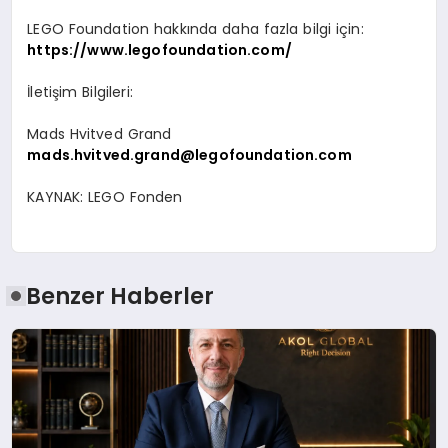
LEGO Foundation hakk
ı
nda daha fazla bilgi i
ç
in:
https://www.legofoundation.com/
İ
leti
ş
im Bilgileri:
Mads Hvitved Grand
mads.hvitved.grand@legofoundation.com
KAYNAK:
LEGO Fonden
Benzer Haberler