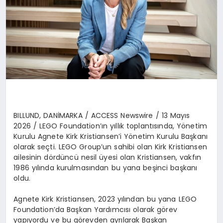
BILLUND, DAN
İ
MARKA / ACCESS Newswire / 13 May
ı
s
2026 /
LEGO Foundation
’ı
n y
ı
ll
ı
k toplant
ı
s
ı
nda, Y
ö
netim
Kurulu Agnete Kirk Kristiansen
’
i Y
ö
netim Kurulu Ba
ş
kan
ı
olarak se
ç
ti. LEGO Group
’
un sahibi olan Kirk Kristiansen
ailesinin d
ö
rd
ü
nc
ü
nesil
ü
yesi olan Kristiansen, vakf
ı
n
1986 y
ı
l
ı
nda kurulmas
ı
ndan bu yana be
ş
inci ba
ş
kan
ı
oldu.
Agnete Kirk Kristiansen, 2023 y
ı
l
ı
ndan bu yana LEGO
Foundation
’
da Ba
ş
kan Yard
ı
mc
ı
s
ı
olarak g
ö
rev
yap
ı
yordu ve bu g
ö
revden ayr
ı
larak Ba
ş
kan