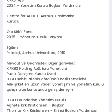
KIRKBI A/S
2024 – Y
ö
netim Kurulu Ba
ş
kan Yard
ı
mc
ı
s
ı
Centre for ADHD+, Aarhus, Danimarka
Kurucu
Ole Kirk
’
s Fond
2025 – Y
ö
netim Kurulu Ba
ş
kan
ı
E
ğ
itim
Psikoloji, Aarhus
Ü
niversitesi, 2010
Mevcut ve Gec
mi
ş
teki Di
ğ
er
g
ö
revler
ı
:
KIRK83 Holding ApS,
İ
cra Y
ö
neticisi
Ruca, Dan
ış
ma Kurulu
Ü
yesi
LEGO sahibi ailenin d
ö
rd
ü
nc
ü
nesil temsilcisi
Aile
ş
irketleri, uzun vadeli y
ö
neti
ş
im ve y
ö
netim kurulu
ç
al
ış
malar
ı
konusunda geni
ş
deneyim
LEGO Foundation Y
ö
netim Kurulu
Agnete Kirk Kristiansen – Ba
ş
kan
Thomas Kirk Kristiansen – Birinci Ba
ş
kan Yard
ı
mc
ı
s
ı