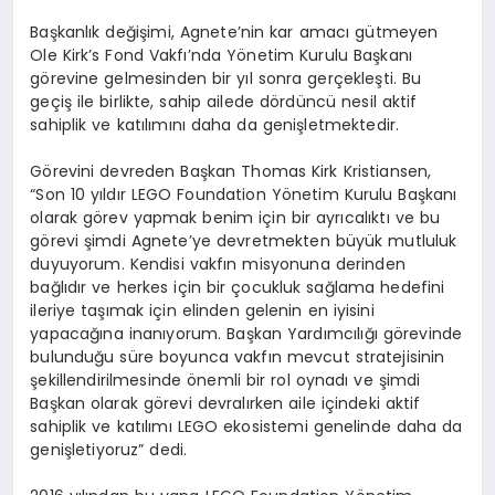
Ba
ş
kanl
ı
k de
ğ
i
ş
imi, Agnete
’
nin kar amac
ı
g
ü
tmeyen
Ole Kirk
’
s Fond Vakf
ı’
nda Y
ö
netim Kurulu Ba
ş
kan
ı
g
ö
revine gelmesinden bir y
ı
l sonra ger
ç
ekle
ş
ti. Bu
ge
ç
i
ş
ile birlikte, sahip ailede d
ö
rd
ü
nc
ü
nesil aktif
sahiplik ve kat
ı
l
ı
m
ı
n
ı
daha da geni
ş
letmektedir.
G
ö
revini devreden Ba
ş
kan Thomas Kirk Kristiansen
,
“Son 10 y
ı
ld
ı
r LEGO Foundation Y
ö
netim Kurulu Ba
ş
kan
ı
olarak g
ö
rev yapmak benim i
ç
in bir ayr
ı
cal
ı
kt
ı
ve bu
g
ö
revi
ş
imdi Agnete
’
ye devretmekten b
ü
y
ü
k mutluluk
duyuyorum. Kendisi vakf
ı
n misyonuna derinden
ba
ğ
l
ı
d
ı
r ve herkes i
ç
in bir
ç
ocukluk sa
ğ
lama hedefini
ileriye ta
şı
mak i
ç
in elinden gelenin en iyisini
yapaca
ğı
na inan
ı
yorum. Ba
ş
kan Yard
ı
mc
ı
l
ığı
g
ö
revinde
bulundu
ğ
u s
ü
re boyunca vakf
ı
n mevcut stratejisinin
ş
ekillendirilmesinde
ö
nemli bir rol oynad
ı
ve
ş
imdi
Ba
ş
kan olarak g
ö
revi devral
ı
rken aile i
ç
indeki aktif
sahiplik ve kat
ı
l
ı
m
ı
LEGO ekosistemi genelinde daha da
geni
ş
letiyoruz” dedi.