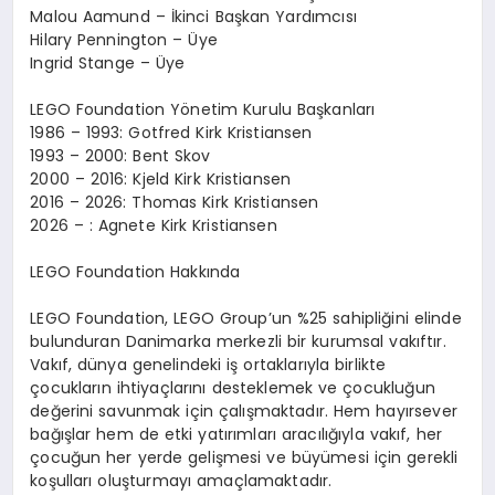
Malou Aamund –
İ
kinci Ba
ş
kan Yard
ı
mc
ı
s
ı
Hilary Pennington –
Ü
ye
Ingrid Stange –
Ü
ye
LEGO Foundation Y
ö
netim Kurulu Ba
ş
kanlar
ı
1986 – 1993: Gotfred Kirk Kristiansen
1993 – 2000: Bent Skov
2000 – 2016: Kjeld Kirk Kristiansen
2016 – 2026: Thomas Kirk Kristiansen
2026 – : Agnete Kirk Kristiansen
LEGO Foundation Hakk
ı
nda
LEGO Foundation, LEGO Group
’
un %25 sahipli
ğ
ini elinde
bulunduran Danimarka merkezli bir kurumsal vak
ı
ft
ı
r.
Vak
ı
f, d
ü
nya genelindeki i
ş
ortaklar
ı
yla birlikte
ç
ocuklar
ı
n ihtiya
ç
lar
ı
n
ı
desteklemek ve
ç
ocuklu
ğ
un
de
ğ
erini savunmak i
ç
in
ç
al
ış
maktad
ı
r. Hem hay
ı
rsever
ba
ğış
lar hem de etki yat
ı
r
ı
mlar
ı
arac
ı
l
ığı
yla vak
ı
f, her
ç
ocu
ğ
un her yerde geli
ş
mesi ve b
ü
y
ü
mesi i
ç
in gerekli
ko
ş
ullar
ı
olu
ş
turmay
ı
ama
ç
lamaktad
ı
r.