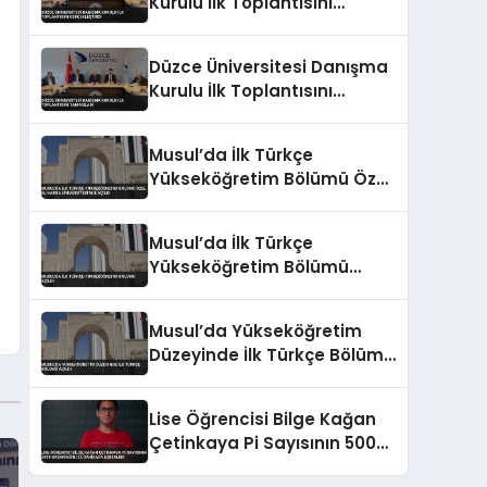
Kurulu İlk Toplantısını
Gerçekleştirdi
Düzce Üniversitesi Danışma
Kurulu İlk Toplantısını
Tamamladı
Musul’da İlk Türkçe
Yükseköğretim Bölümü Özel
El-Hadba Üniversitesi’nde
Açıldı
Musul’da İlk Türkçe
Yükseköğretim Bölümü
Açıldı
Musul’da Yükseköğretim
Düzeyinde İlk Türkçe Bölümü
Açıldı
Lise Öğrencisi Bilge Kağan
Çetinkaya Pi Sayısının 5000
Basamağını 22 Dakikada