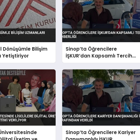
al Dönüşümle Bilişim
Sinop’ta Öğrencilere
 Yetiştiriyor
İŞKUR’dan Kapsamlı Tercih
Rehberliği
niversitesinde
Sinop’ta Öğrencilere Kariyer
 Dijital Üretim ve
Danışmanlığı İŞKUR