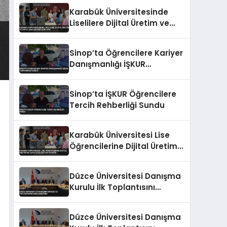
Veriyor
Karabük Üniversitesinde
Liselilere Dijital Üretim ve
Yapay Zeka Eğitimi Veriliyor
Sinop’ta Öğrencilere Kariyer
Danışmanlığı İŞKUR
Tarafından Verildi
Sinop’ta İŞKUR Öğrencilere
Tercih Rehberliği Sundu
Karabük Üniversitesi Lise
Öğrencilerine Dijital Üretim
ve Yapay Zeka Eğitimi
Veriyor
Düzce Üniversitesi Danışma
Kurulu İlk Toplantısını
Gerçekleştirdi
Düzce Üniversitesi Danışma