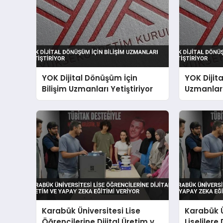
YOK Dijital Dönüşüm İçin
YOK Dijit
Bilişim Uzmanları Yetiştiriyor
Uzmanları
Karabük Üniversitesi Lise
Karabük Ü
Öğrencilerine Dijital Üretim ve
Liselilere