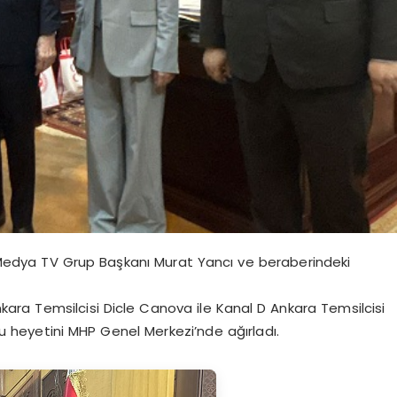
Medya TV Grup Başkanı Murat Yancı ve beraberindeki
kara Temsilcisi Dicle Canova ile Kanal D Ankara Temsilcisi
heyetini MHP Genel Merkezi’nde ağırladı.