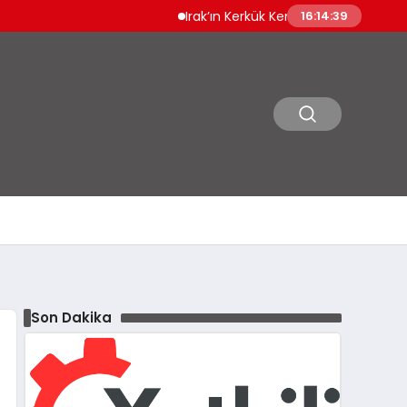
Irak’ın Kerkük Kentinde 12 Bin Ruhsatsız Silah Kayı
16:14:41
Son Dakika