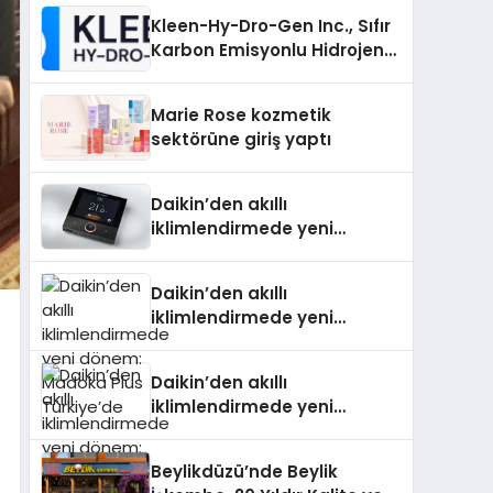
Kleen-Hy-Dro-Gen Inc., Sıfır
Karbon Emisyonlu Hidrojen
Isıtma Teknolojisinde ISO ve
TSSA Düzenleyici Onaylarını
Marie Rose kozmetik
Aldı
sektörüne giriş yaptı
Daikin’den akıllı
iklimlendirmede yeni
dönem: Madoka Plus
Türkiye’de
Daikin’den akıllı
iklimlendirmede yeni
dönem: Madoka Plus
Türkiye’de
Daikin’den akıllı
iklimlendirmede yeni
dönem: Madoka Plus
Türkiye’de
Beylikdüzü’nde Beylik