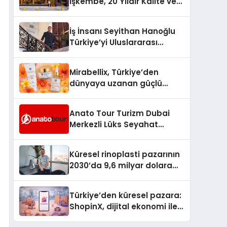
İşkembe, 20 Yıldır Kalite ve
Lezzetin Değişmeyen Adresi
İş İnsanı Seyithan Hanoğlu
Türkiye’yi Uluslararası
Arenada Tanıtmayı
Hedefliyor
Mirabellix, Türkiye’den
dünyaya uzanan güçlü
büyümesini sürdürüyor
Anato Tour Turizm Dubai
Merkezli Lüks Seyahat
Hizmetleriyle Küresel
Turizmde Öne Çıkıyor
Küresel rinoplasti pazarının
2030’da 9,6 milyar dolara
ulaşması bekleniyor
Türkiye’den küresel pazara:
ShopinX, dijital ekonomi ile
gerçek dünya alışverişini bir