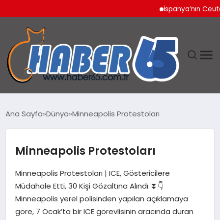
İspanya’nın Ceuta Sını
ANASAYFA
Ana Sayfa
Dünya
Minneapolis Protestoları
YAŞAM
Minneapolis Protestoları
TEKNOLOJI
Minneapolis Protestoları | ICE, Göstericilere
Müdahale Etti, 30 Kişi Gözaltına Alındı ⏬👇
Minneapolis yerel polisinden yapılan açıklamaya
göre, 7 Ocak’ta bir ICE görevlisinin aracında duran