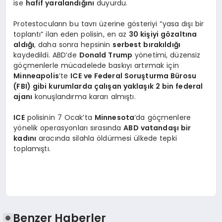
ise
hafif yaralandığını
duyurdu.
Protestocuların bu tavrı üzerine gösteriyi “yasa dışı bir
toplantı” ilan eden polisin, en az
30 kişiyi gözaltına
aldığı
, daha sonra hepsinin
serbest bırakıldığı
kaydedildi. ABD’de
Donald Trump
yönetimi, düzensiz
göçmenlerle mücadelede baskıyı artırmak için
Minneapolis
‘te
ICE ve Federal Soruşturma Bürosu
(FBI) gibi kurumlarda çalışan yaklaşık 2 bin federal
ajanı
konuşlandırma kararı almıştı.
ICE
polisinin 7 Ocak’ta
Minnesota
‘da göçmenlere
yönelik operasyonları sırasında
ABD vatandaşı bir
kadını
aracında silahla öldürmesi ülkede tepki
toplamıştı.
Benzer Haberler