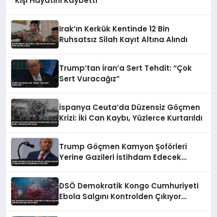
Kişi Hayatını Kaybetti
Irak’ın Kerkük Kentinde 12 Bin
Ruhsatsız Silah Kayıt Altına Alındı
Trump’tan İran’a Sert Tehdit: “Çok
Sert Vuracağız”
İspanya Ceuta’da Düzensiz Göçmen
Krizi: İki Can Kaybı, Yüzlerce Kurtarıldı
Trump Göçmen Kamyon Şoförleri
Yerine Gazileri İstihdam Edecek
Düzenlemeyi Duyurdu
DSÖ Demokratik Kongo Cumhuriyeti
Ebola Salgını Kontrolden Çıkıyor
Uyarısı