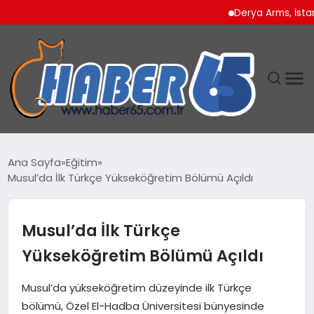
Derya Arms, İstanbul P
ANASAYFA
Ana Sayfa
Eğitim
Musul’da İlk Türkçe Yükseköğretim Bölümü Açıldı
YAŞAM
TEKNOLOJI
Musul’da İlk Türkçe
Yükseköğretim Bölümü Açıldı
Musul’da yükseköğretim düzeyinde ilk Türkçe
bölümü, Özel El-Hadba Üniversitesi bünyesinde