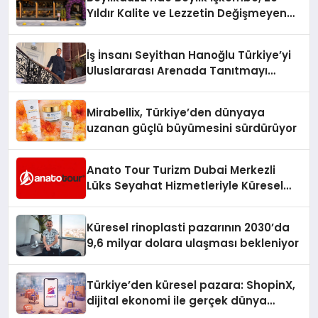
Yıldır Kalite ve Lezzetin Değişmeyen
Adresi
İş İnsanı Seyithan Hanoğlu Türkiye’yi
Uluslararası Arenada Tanıtmayı
Hedefliyor
Mirabellix, Türkiye’den dünyaya
uzanan güçlü büyümesini sürdürüyor
Anato Tour Turizm Dubai Merkezli
Lüks Seyahat Hizmetleriyle Küresel
Turizmde Öne Çıkıyor
Küresel rinoplasti pazarının 2030’da
9,6 milyar dolara ulaşması bekleniyor
Türkiye’den küresel pazara: ShopinX,
dijital ekonomi ile gerçek dünya
alışverişini bir araya getirmeyi