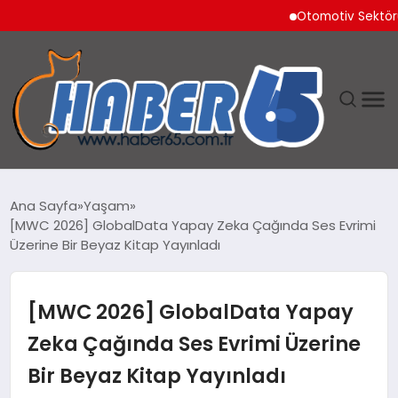
Otomotiv Sektörü Temm
ANASAYFA
Ana Sayfa
Yaşam
[MWC 2026] GlobalData Yapay Zeka Çağında Ses Evrimi
YAŞAM
Üzerine Bir Beyaz Kitap Yayınladı
TEKNOLOJI
[MWC 2026] GlobalData Yapay
Zeka Çağında Ses Evrimi Üzerine
Bir Beyaz Kitap Yayınladı