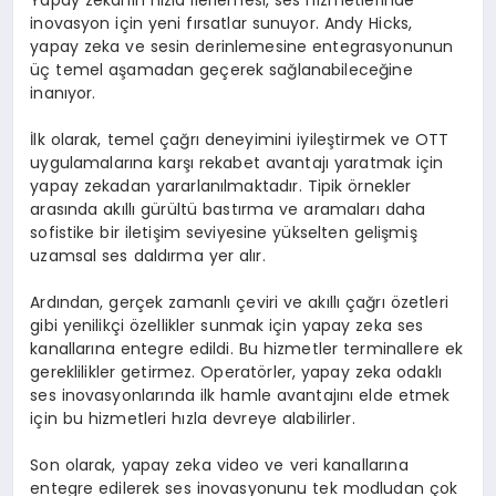
Yapay zekanın hızla ilerlemesi, ses hizmetlerinde
inovasyon için yeni fırsatlar sunuyor. Andy Hicks,
yapay zeka ve sesin derinlemesine entegrasyonunun
üç temel aşamadan geçerek sağlanabileceğine
inanıyor.
İlk olarak, temel çağrı deneyimini iyileştirmek ve OTT
uygulamalarına karşı rekabet avantajı yaratmak için
yapay zekadan yararlanılmaktadır. Tipik örnekler
arasında akıllı gürültü bastırma ve aramaları daha
sofistike bir iletişim seviyesine yükselten gelişmiş
uzamsal ses daldırma yer alır.
Ardından, gerçek zamanlı çeviri ve akıllı çağrı özetleri
gibi yenilikçi özellikler sunmak için yapay zeka ses
kanallarına entegre edildi. Bu hizmetler terminallere ek
gereklilikler getirmez. Operatörler, yapay zeka odaklı
ses inovasyonlarında ilk hamle avantajını elde etmek
için bu hizmetleri hızla devreye alabilirler.
Son olarak, yapay zeka video ve veri kanallarına
entegre edilerek ses inovasyonunu tek modludan çok